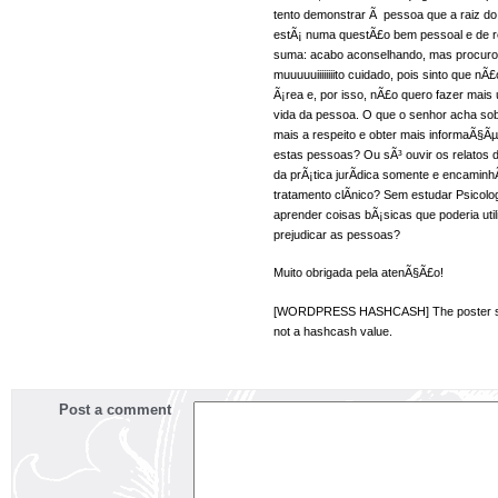
tento demonstrar Ã pessoa que a raiz do 
estÃ¡ numa questÃ£o bem pessoal e de r
suma: acabo aconselhando, mas procuro
muuuuuiiiiiiiito cuidado, pois sinto que nÃ
Ã¡rea e, por isso, nÃ£o quero fazer mais
vida da pessoa. O que o senhor acha sob
mais a respeito e obter mais informaÃ§Ãµ
estas pessoas? Ou sÃ³ ouvir os relatos de
da prÃ¡tica jurÃ­dica somente e encaminh
tratamento clÃ­nico? Sem estudar Psicolo
aprender coisas bÃ¡sicas que poderia util
prejudicar as pessoas?
Muito obrigada pela atenÃ§Ã£o!
[WORDPRESS HASHCASH] The poster sen
not a hashcash value.
Post a comment