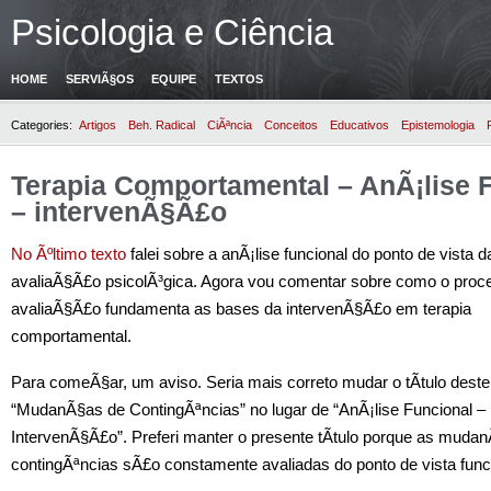
Psicologia e Ciência
HOME
SERVIÃ§OS
EQUIPE
TEXTOS
Categories:
Artigos
Beh. Radical
CiÃªncia
Conceitos
Educativos
Epistemologia
Terapia Comportamental – AnÃ¡lise 
– intervenÃ§Ã£o
No Ãºltimo texto
falei sobre a anÃ¡lise funcional do ponto de vista d
avaliaÃ§Ã£o psicolÃ³gica. Agora vou comentar sobre como o proc
avaliaÃ§Ã£o fundamenta as bases da intervenÃ§Ã£o em terapia
comportamental.
Para comeÃ§ar, um aviso. Seria mais correto mudar o tÃ­tulo deste
“MudanÃ§as de ContingÃªncias” no lugar de “AnÃ¡lise Funcional –
IntervenÃ§Ã£o”. Preferi manter o presente tÃ­tulo porque as muda
contingÃªncias sÃ£o constamente avaliadas do ponto de vista func