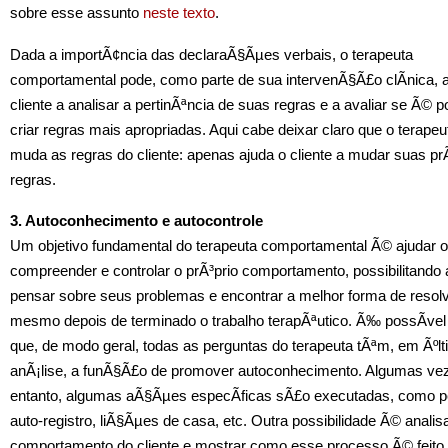
sobre esse assunto
neste texto
.
Dada a importÃ¢ncia das declaraÃ§Ãµes verbais, o terapeuta
comportamental pode, como parte de sua intervenÃ§Ã£o clÃ­nica, a
cliente a analisar a pertinÃªncia de suas regras e a avaliar se Ã© p
criar regras mais apropriadas. Aqui cabe deixar claro que o terape
muda as regras do cliente: apenas ajuda o cliente a mudar suas pr
regras.
3. Autoconhecimento e autocontrole
Um objetivo fundamental do terapeuta comportamental Ã© ajudar o 
compreender e controlar o prÃ³prio comportamento, possibilitando 
pensar sobre seus problemas e encontrar a melhor forma de resol
mesmo depois de terminado o trabalho terapÃªutico. Ã‰ possÃ­vel
que, de modo geral, todas as perguntas do terapeuta tÃªm, em Ãºl
anÃ¡lise, a funÃ§Ã£o de promover autoconhecimento. Algumas ve
entanto, algumas aÃ§Ãµes especÃ­ficas sÃ£o executadas, como p
auto-registro, liÃ§Ãµes de casa, etc. Outra possibilidade Ã© analis
comportamento do cliente e mostrar como esse processo Ã© feito,