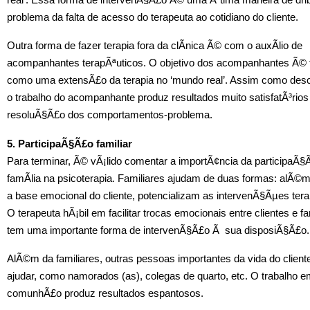
problema da falta de acesso do terapeuta ao cotidiano do cliente.
Outra forma de fazer terapia fora da clÃ­nica Ã© com o auxÃ­lio de
acompanhantes terapÃªuticos. O objetivo dos acompanhantes Ã© 
como uma extensÃ£o da terapia no ‘mundo real’. Assim como desc
o trabalho do acompanhante produz resultados muito satisfatÃ³rios
resoluÃ§Ã£o dos comportamentos-problema.
5. ParticipaÃ§Ã£o familiar
Para terminar, Ã© vÃ¡lido comentar a importÃ¢ncia da participaÃ§
famÃ­lia na psicoterapia. Familiares ajudam de duas formas: alÃ©
a base emocional do cliente, potencializam as intervenÃ§Ãµes tera
O terapeuta hÃ¡bil em facilitar trocas emocionais entre clientes e fa
tem uma importante forma de intervenÃ§Ã£o Ã sua disposiÃ§Ã£o.
AlÃ©m da familiares, outras pessoas importantes da vida do clien
ajudar, como namorados (as), colegas de quarto, etc. O trabalho 
comunhÃ£o produz resultados espantosos.