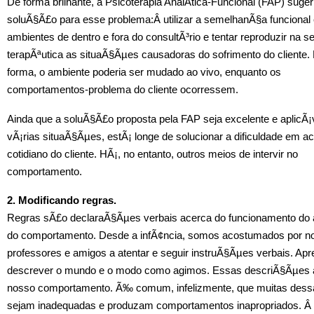
De forma brilhante, a Psicoterapia AnalÃ­tica-Funcional (FAP) suge
soluÃ§Ã£o para esse problema:Â utilizar a semelhanÃ§a funcional 
ambientes de dentro e fora do consultÃ³rio e tentar reproduzir na 
terapÃªutica as situaÃ§Ãµes causadoras do sofrimento do cliente.
forma, o ambiente poderia ser mudado ao vivo, enquanto os
comportamentos-problema do cliente ocorressem.
Ainda que a soluÃ§Ã£o proposta pela FAP seja excelente e aplicÃ¡
vÃ¡rias situaÃ§Ãµes, estÃ¡ longe de solucionar a dificuldade em a
cotidiano do cliente. HÃ¡, no entanto, outros meios de intervir no
comportamento.
2. Modificando regras.
Regras sÃ£o declaraÃ§Ãµes verbais acerca do funcionamento do 
do comportamento. Desde a infÃ¢ncia, somos acostumados por no
professores e amigos a atentar e seguir instruÃ§Ãµes verbais. A
descrever o mundo e o modo como agimos. Essas descriÃ§Ãµes 
nosso comportamento. Ã‰ comum, infelizmente, que muitas dess
sejam inadequadas e produzam comportamentos inapropriados. Â J