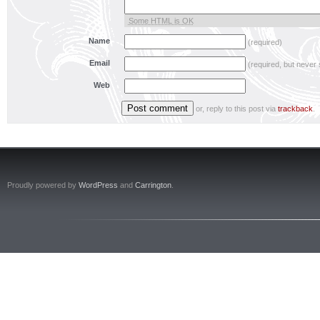
Some HTML is OK
Name
(required)
Email
(required, but never
Web
or, reply to this post via
trackback
.
Proudly powered by
WordPress
and
Carrington
.