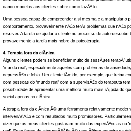
dando modelos aos clientes sobre como fazÃª-lo.
Uma pessoa capaz de compreender a si mesma e a manipular o pr
comportamento, provavelmente nÃ£o terÃ¡ problemas que nÃ£o p
resolver. A tarefa de ajudar o cliente no processo de auto-descobe
provavelmente a tarefa mais nobre da psicoterapia.
4. Terapia fora da clÃ­nica
Alguns clientes podem se beneficiar muito de sessÃµes terapÃªuti
‘mundo real’, especialmente aqueles com problemas de ansiedade,
depressÃ£o e fobia. Um cliente tÃ­mido, por exemplo, que treina co
com pessoas do ‘mundo real’ com a supervisÃ£o do terapeuta tem
possibilidade de apresentar uma melhora muito mais rÃ¡pida do qu
social apenas na clÃ­nica.
A terapia fora da clÃ­nica Ã© uma ferramenta relativamente moder
intervenÃ§Ã£o e com resultados muito promissores. Particularmen
dizer que os meus clientes gostaram muito das experiÃªncias no 
real’. Essa forma de intervenÃ§Ã£o Ã© uma Ã³tima maneira de drib