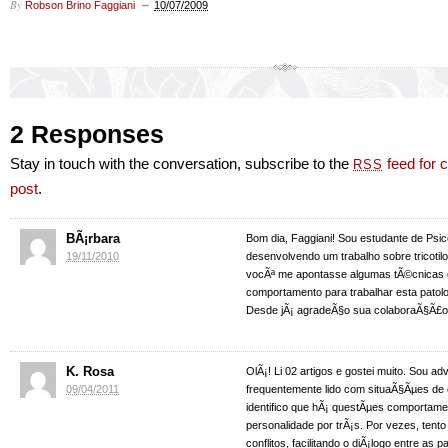
By
Robson Brino Faggiani
10/07/2009
2 Responses
Stay in touch with the conversation, subscribe to the
feed for 
RSS
post
.
BÃ¡rbara
Bom dia, Faggiani! Sou estudante de Psic
19/11/2010
desenvolvendo um trabalho sobre tricotil
vocÃª me apontasse algumas tÃ©cnicas 
comportamento para trabalhar esta patolog
Desde jÃ¡ agradeÃ§o sua colaboraÃ§Ã£o
K. Rosa
OlÃ¡! Li 02 artigos e gostei muito. Sou a
09/04/2011
frequentemente lido com situaÃ§Ãµes de c
identifico que hÃ¡ questÃµes comportame
personalidade por trÃ¡s. Por vezes, tento
conflitos, facilitando o diÃ¡logo entre as 