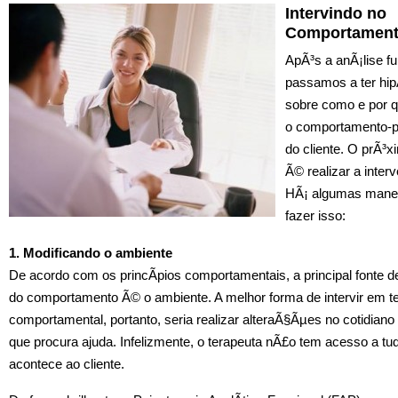
Intervindo no
Comportamen
ApÃ³s a anÃ¡lise fu
passamos a ter hip
sobre como e por q
o comportamento-
do cliente. O prÃ³
Ã© realizar a inte
HÃ¡ algumas manei
fazer isso:
1. Modificando o ambiente
De acordo com os princÃ­pios comportamentais, a principal fonte d
do comportamento Ã© o ambiente. A melhor forma de intervir em te
comportamental, portanto, seria realizar alteraÃ§Ãµes no cotidian
que procura ajuda. Infelizmente, o terapeuta nÃ£o tem acesso a tu
acontece ao cliente.