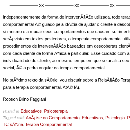
——————– xx ——————– xx ——————– xx ——
Independentemente da forma de intervenÃ§Ã£o utilizada, todo tera
comportamental Ã© guiado pela idÃ©ia de ajudar o cliente a descob
si mesmo e a mudar seus comportamentos que causam sofrimen
serÃ¡ visto em textos posteriores, o terapeuta comportamental utili
procedimentos de intervenÃ§Ã£o baseados em descobertas cientÃ­f
com cada cliente de forma Ãºnica e particular. Esse cuidado com a
individualidade do cliente, ao mesmo tempo em que se analisa seu
social, Ã© a pedra angular da terapia comportamental.
No prÃ³ximo texto da sÃ©rie, vou discutir sobre a RelaÃ§Ã£o Tera
para a terapia comportamental. AtÃ© lÃ¡.
Robson Brino Faggiani
Posted in
,
.
Educativos
Psicoterapia
Tagged with
,
,
,
AnÃ¡lise do Comportamento
Educativos
Psicologia
P
,
.
TC sÃ©rie
Terapia Comportamental