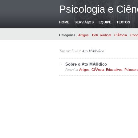
Psicologia e Ciên
HOME
SERVIÃ§OS
EQUIPE
TEXTOS
Categories:
Artigos
Beh. Radical
CiÃªncia
Conc
Tag Archives:
Ato MÃ©dico
Sobre o Ato MÃ©dico
Posted in
,
,
,
Artigos
CiÃªncia
Educativos
Psicoter