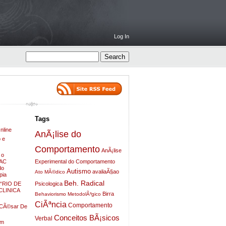
Log In
Tags
nline
AnÃ¡lise do
 e
Comportamento
AnÃ¡lise
 o
ZAC
Experimental do Comportamento
do
Autismo
avaliaÃ§ao
Ato MÃ©dico
pia
Beh. Radical
Psicologica
“RIO DE
LINICA
Birra
Behaviorismo MetodolÃ³gico
CiÃªncia
Comportamento
o CÃ©sar De
Conceitos BÃ¡sicos
Verbal
em