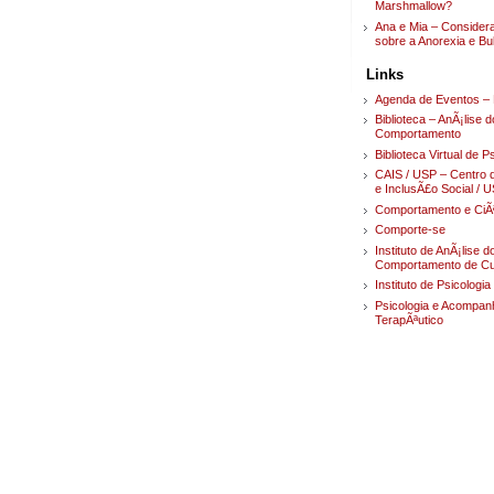
Marshmallow?
Ana e Mia – Conside
sobre a Anorexia e Bu
Links
Agenda de Eventos – 
Biblioteca – AnÃ¡lise d
Comportamento
Biblioteca Virtual de P
CAIS / USP – Centro 
e InclusÃ£o Social / 
Comportamento e CiÃ
Comporte-se
Instituto de AnÃ¡lise d
Comportamento de Cur
Instituto de Psicologi
Psicologia e Acompa
TerapÃªutico