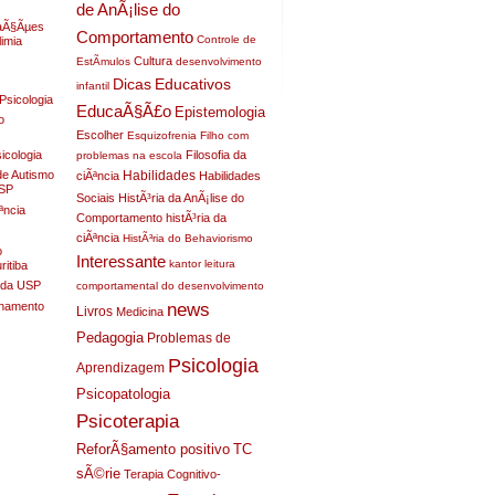
de AnÃ¡lise do
raÃ§Ãµes
Comportamento
Controle de
limia
Cultura
EstÃ­mulos
desenvolvimento
Dicas
Educativos
infantil
Psicologia
EducaÃ§Ã£o
Epistemologia
o
Escolher
Esquizofrenia
Filho com
sicologia
Filosofia da
problemas na escola
Habilidades
de Autismo
ciÃªncia
Habilidades
USP
Sociais
HistÃ³ria da AnÃ¡lise do
ªncia
Comportamento
histÃ³ria da
ciÃªncia
HistÃ³ria do Behaviorismo
o
Interessante
kantor
leitura
itiba
a da USP
comportamental do desenvolvimento
nhamento
news
Livros
Medicina
Pedagogia
Problemas de
Psicologia
Aprendizagem
Psicopatologia
Psicoterapia
ReforÃ§amento positivo
TC
sÃ©rie
Terapia Cognitivo-