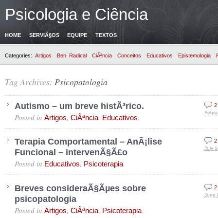
Psicologia e Ciência
HOME
SERVIÃ§OS
EQUIPE
TEXTOS
Categories:
Artigos
Beh. Radical
CiÃªncia
Conceitos
Educativos
Epistemologia
Tag Archives:
Psicopatologia
Autismo – um breve histÃ³rico.
2
Febru
Posted in
,
,
.
Artigos
CiÃªncia
Educativos
Terapia Comportamental – AnÃ¡lise
2
July 
Funcional – intervenÃ§Ã£o
Posted in
,
.
Educativos
Psicoterapia
Breves consideraÃ§Ãµes sobre
2
June 
psicopatologia
Posted in
,
,
.
Artigos
CiÃªncia
Psicoterapia