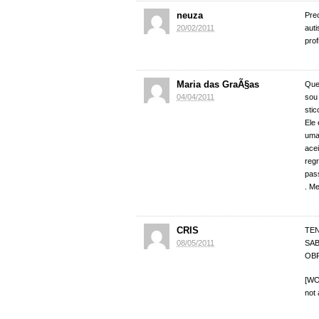
neuza
Pre
20/02/2011
aut
prof
Maria das GraÃ§as
Que
04/04/2011
sou
sti
Ele 
uma
ace
regr
pas
. Me
CRIS
TEN
08/05/2011
SAB
OB
[WO
not