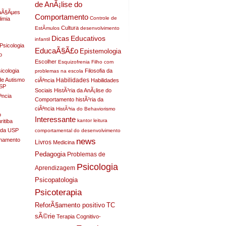
de AnÃ¡lise do
raÃ§Ãµes
Comportamento
Controle de
limia
Cultura
EstÃ­mulos
desenvolvimento
Dicas
Educativos
infantil
Psicologia
EducaÃ§Ã£o
Epistemologia
o
Escolher
Esquizofrenia
Filho com
sicologia
Filosofia da
problemas na escola
Habilidades
de Autismo
ciÃªncia
Habilidades
USP
Sociais
HistÃ³ria da AnÃ¡lise do
ªncia
Comportamento
histÃ³ria da
ciÃªncia
HistÃ³ria do Behaviorismo
o
Interessante
kantor
leitura
itiba
a da USP
comportamental do desenvolvimento
nhamento
news
Livros
Medicina
Pedagogia
Problemas de
Psicologia
Aprendizagem
Psicopatologia
Psicoterapia
ReforÃ§amento positivo
TC
sÃ©rie
Terapia Cognitivo-