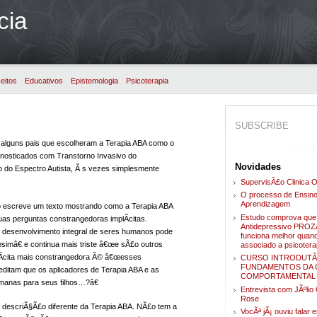
cia
eitos
Educativos
Epistemologia
Psicoterapia
SUBSCRIBE
or alguns pais que escolheram a Terapia ABA como o
agnosticados com Transtorno Invasivo do
Novidades
 do Espectro Autista, Ã s vezes simplesmente
SupervisÃ£o Clinica O
O processo de Ensino
Aprendizagem
escreve um texto mostrando como a Terapia ABA
Estudo comprova que
s perguntas constrangedoras implÃ­citas.
Antidepressivo PRO
 desenvolvimento integral de seres humanos pode
funciona melhor quan
imâ€ e continua mais triste â€œe sÃ£o outros
associado a psicotera
plÃ­cita mais constrangedora Ã© â€œesses
CURSO INTRODUTÃ
FUNDAMENTOS DA C
reditam que os aplicadores de Terapia ABA e as
COMPORTAMENTAL
umanas para seus filhos…?â€
Entrevista com JÃºli
Rose
 descriÃ§Ã£o diferente da Terapia ABA. NÃ£o tem a
VocÃª jÃ¡ ouviu falar 