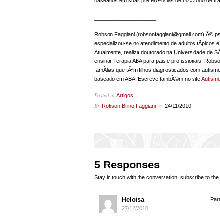
baseados em suas preferÃªncias de mÃ©todo de traba
_____________________
Robson Faggiani (robsonfaggiani@gmail.com) Ã© psi
especializou-se no atendimento de adultos tÃ­picos
Atualmente, realiza doutorado na Universidade de 
ensinar Terapia ABA para pais e profissionais. Robson
famÃ­lias que tÃªm filhos diagnosticados com autismo
baseado em ABA. Escreve tambÃ©m no site
Autismo
Posted in
.
Artigos
By
Robson Brino Faggiani
24/11/2010
5 Responses
Stay in touch with the conversation, subscribe to the
Heloisa
Par
27/12/2010