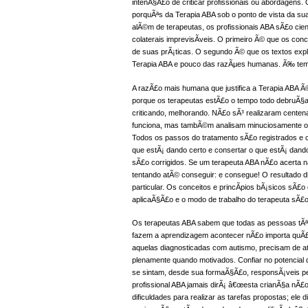
intenÃ§Ã£o de criticar profissionais ou abordagens
porquÃªs da Terapia ABA sob o ponto de vista da su
alÃ©m de terapeutas, os profissionais ABA sÃ£o cient
colaterais imprevisÃ­veis. O primeiro Ã© que os co
de suas prÃ¡ticas. O segundo Ã© que os textos expli
Terapia ABA e pouco das razÃµes humanas. Ã‰ temp
A razÃ£o mais humana que justifica a Terapia ABA Ã©
porque os terapeutas estÃ£o o tempo todo debruÃ§ad
criticando, melhorando. NÃ£o sÃ³ realizaram centen
funciona, mas tambÃ©m analisam minuciosamente o t
Todos os passos do tratamento sÃ£o registrados e c
que estÃ¡ dando certo e consertar o que estÃ¡ dando e
sÃ£o corrigidos. Se um terapeuta ABA nÃ£o acerta na 
tentando atÃ© conseguir: e consegue! O resultado
particular. Os conceitos e princÃ­pios bÃ¡sicos sÃ
aplicaÃ§Ã£o e o modo de trabalho do terapeuta sÃ£o
Os terapeutas ABA sabem que todas as pessoas tÃª
fazem a aprendizagem acontecer nÃ£o importa quÃ£o
aquelas diagnosticadas com autismo, precisam de a
plenamente quando motivados. Confiar no potencial
se sintam, desde sua formaÃ§Ã£o, responsÃ¡veis p
profissional ABA jamais dirÃ¡ â€œesta crianÃ§a nÃ£
dificuldades para realizar as tarefas propostas; el