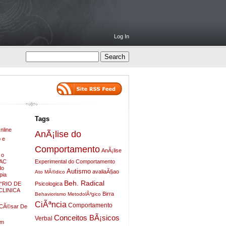
Log In
Tags
nline
AnÃ¡lise do
 e
Comportamento
AnÃ¡lise
 o
ZAC
Experimental do Comportamento
do
Autismo
avaliaÃ§ao
Ato MÃ©dico
pia
Beh. Radical
Psicologica
“RIO DE
LINICA
Birra
Behaviorismo MetodolÃ³gico
CiÃªncia
Comportamento
o CÃ©sar De
Conceitos BÃ¡sicos
Verbal
em