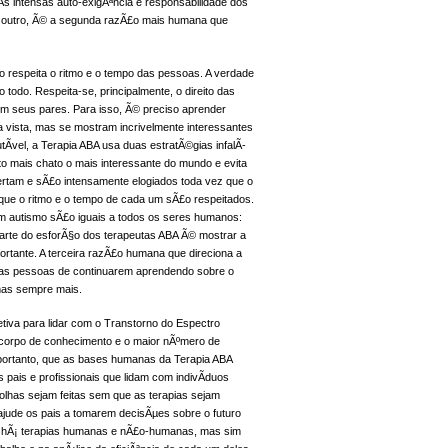
As intensas auto-exigÃªncia e responsabilidade dos
o outro, Ã© a segunda razÃ£o mais humana que
 respeita o ritmo e o tempo das pessoas. A verdade
 todo. Respeita-se, principalmente, o direito das
m seus pares. Para isso, Ã© preciso aprender
vista, mas se mostram incrivelmente interessantes
Ã­vel, a Terapia ABA usa duas estratÃ©gias infalÃ­
o mais chato o mais interessante do mundo e evita
ertam e sÃ£o intensamente elogiados toda vez que o
que o ritmo e o tempo de cada um sÃ£o respeitados.
om autismo sÃ£o iguais a todos os seres humanos:
parte do esforÃ§o dos terapeutas ABA Ã© mostrar a
ortante. A terceira razÃ£o humana que direciona a
o das pessoas de continuarem aprendendo sobre o
mas sempre mais.
tiva para lidar com o Transtorno do Espectro
r corpo de conhecimento e o maior nÃºmero de
portanto, que as bases humanas da Terapia ABA
pais e profissionais que lidam com indivÃ­duos
lhas sejam feitas sem que as terapias sejam
ajude os pais a tomarem decisÃµes sobre o futuro
ue hÃ¡ terapias humanas e nÃ£o-humanas, mas sim