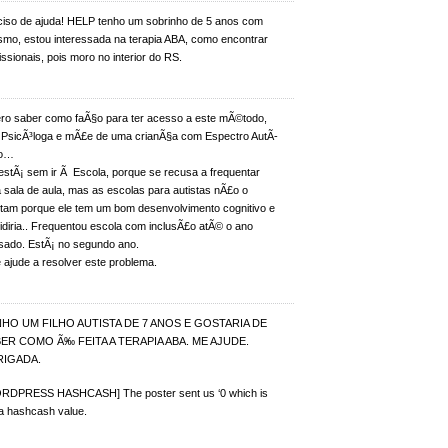
ciso de ajuda! HELP tenho um sobrinho de 5 anos com
ismo, estou interessada na terapia ABA, como encontrar
issionais, pois moro no interior do RS.
ro saber como faÃ§o para ter acesso a este mÃ©todo,
 PsicÃ³loga e mÃ£e de uma crianÃ§a com Espectro AutÃ­
co…
estÃ¡ sem ir Ã Escola, porque se recusa a frequentar
 sala de aula, mas as escolas para autistas nÃ£o o
itam porque ele tem um bom desenvolvimento cognitivo e
idiria.. Frequentou escola com inclusÃ£o atÃ© o ano
sado. EstÃ¡ no segundo ano.
 ajude a resolver este problema.
HO UM FILHO AUTISTA DE 7 ANOS E GOSTARIA DE
ER COMO Ã‰ FEITA A TERAPIA ABA. ME AJUDE.
RIGADA.
RDPRESS HASHCASH] The poster sent us ‘0 which is
 a hashcash value.