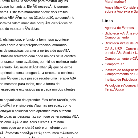
. O texto Ã© tÃ£o somente para mostrar alguns
Marshmallow?
a base humanista. Ele Ã© necessÃ¡rio porque,
Ana e Mia – Conside
sobre a Anorexia e Bu
istas. Este fato maravilhoso teve dois efeitos
nceitos ABA tÃªm nomes â€œdurosâ€, ao contrÃ¡rio
Links
cativos falam muito dos porquÃªs cientÃ­ficos da
Agenda de Eventos – 
o de mostrar trÃªs delas.
Biblioteca – AnÃ¡lise d
Comportamento
: ela funciona, e funciona bem! Isso acontece
Biblioteca Virtual de P
os sobre o seu prÃ³prio trabalho, avaliando,
CAIS / USP – Centro 
as de pesquisas para ter a certeza de que ABA
e InclusÃ£o Social / 
rabalho realizado com cada um dos seus clientes.
Comportamento e CiÃ
onstantemente avaliados, permitindo melhorar tudo
Comporte-se
rrado. Ã‰ muito difÃ­cil falhar, jÃ¡ que os erros
Instituto de AnÃ¡lise d
primeira, tenta a segunda, a terceira, e continua
Comportamento de Cur
 disso Ã© que cada pessoa recebe uma Terapia ABA
Instituto de Psicologi
£o os mesmos para todos, mas a forma de
Psicologia e Acompa
 especiais e exclusivos para cada um dos clientes.
TerapÃªutico
m capacidade de aprender. Eles tÃªm razÃ£o, pois
 difÃ­cil o ensino seja. Algumas pessoas, como
tenÃ§Ã£o adicional para aprender, mas o fazem
 de todas as pessoas faz com que os terapeutas ABA
ela evoluÃ§Ã£o dos seus clientes. Um bom
o consegue aprenderâ€ sobre um cliente com
e dirÃ¡ â€œesta crianÃ§a estÃ¡ certa: meu mÃ©todo de