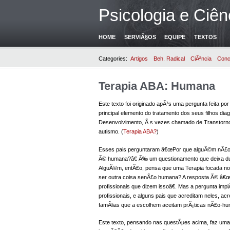
Psicologia e Ciên
HOME
SERVIÃ§OS
EQUIPE
TEXTOS
Categories:
Artigos
Beh. Radical
CiÃªncia
Conc
Terapia ABA: Humana
Este texto foi originado apÃ³s uma pergunta feita p
principal elemento do tratamento dos seus filhos di
Desenvolvimento, Ã s vezes chamado de Transtorno
autismo. (
Terapia ABA?
)
Esses pais perguntaram â€œPor que alguÃ©m nÃ£o 
Ã© humana?â€ Ã‰ um questionamento que deixa dua
AlguÃ©m, entÃ£o, pensa que uma Terapia focada no
ser outra coisa senÃ£o humana? A resposta Ã© â€œs
profissionais que dizem issoâ€. Mas a pergunta im
profissionais, e alguns pais que acreditam neles, ac
famÃ­lias que a escolhem aceitam prÃ¡ticas nÃ£o-h
Este texto, pensando nas questÃµes acima, faz uma