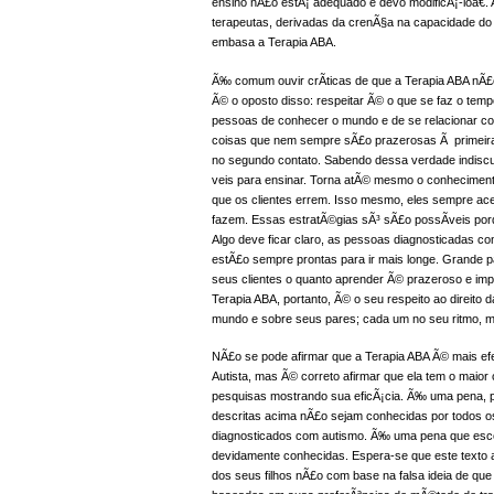
ensino nÃ£o estÃ¡ adequado e devo modificÃ¡-loâ€. 
terapeutas, derivadas da crenÃ§a na capacidade d
embasa a Terapia ABA.
Ã‰ comum ouvir crÃ­ticas de que a Terapia ABA nÃ£o
Ã© o oposto disso: respeitar Ã© o que se faz o tempo
pessoas de conhecer o mundo e de se relacionar co
coisas que nem sempre sÃ£o prazerosas Ã primeira 
no segundo contato. Sabendo dessa verdade indiscut
veis para ensinar. Torna atÃ© mesmo o conheciment
que os clientes errem. Isso mesmo, eles sempre ac
fazem. Essas estratÃ©gias sÃ³ sÃ£o possÃ­veis por
Algo deve ficar claro, as pessoas diagnosticadas c
estÃ£o sempre prontas para ir mais longe. Grande 
seus clientes o quanto aprender Ã© prazeroso e imp
Terapia ABA, portanto, Ã© o seu respeito ao direit
mundo e sobre seus pares; cada um no seu ritmo, 
NÃ£o se pode afirmar que a Terapia ABA Ã© mais efe
Autista, mas Ã© correto afirmar que ela tem o maio
pesquisas mostrando sua eficÃ¡cia. Ã‰ uma pena, 
descritas acima nÃ£o sejam conhecidas por todos os 
diagnosticados com autismo. Ã‰ uma pena que esco
devidamente conhecidas. Espera-se que este texto 
dos seus filhos nÃ£o com base na falsa ideia de q