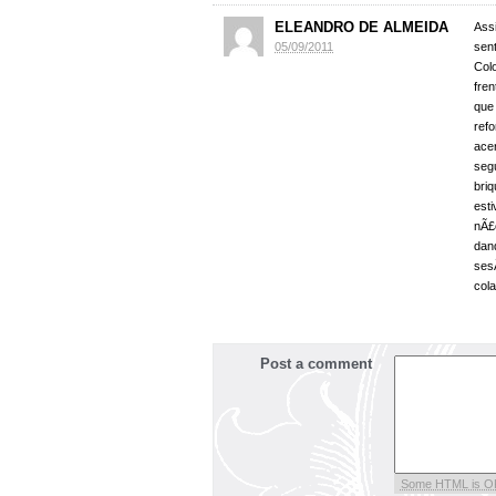
ELEANDRO DE ALMEIDA
Assi
05/09/2011
sen
Col
fre
que 
ref
ace
seg
bri
est
nÃ£
dan
sesÃ
col
Post a comment
Some HTML is O