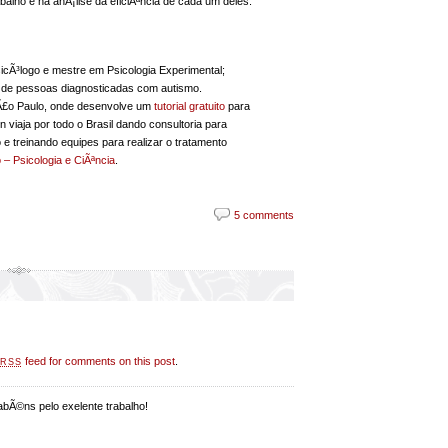
lho e na anÃ¡lise da eficiÃªncia de cada um deles.
cÃ³logo e mestre em Psicologia Experimental;
 e de pessoas diagnosticadas com autismo.
SÃ£o Paulo, onde desenvolve um
tutorial gratuito
para
 viaja por todo o Brasil dando consultoria para
 e treinando equipes para realizar o tratamento
 – Psicologia e CiÃªncia
.
5 comments
feed for comments on this post
.
RSS
abÃ©ns pelo exelente trabalho!