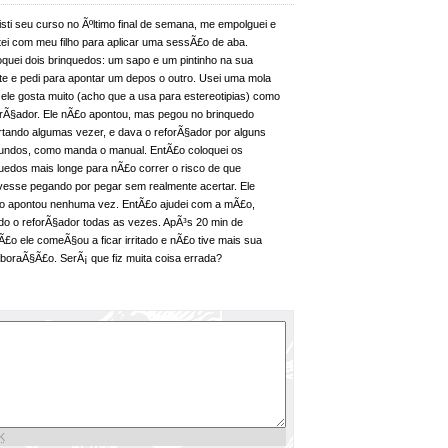
sti seu curso no Ãºltimo final de semana, me empolguei e
tei com meu filho para aplicar uma sessÃ£o de aba.
oquei dois brinquedos: um sapo e um pintinho na sua
nte e pedi para apontar um depos o outro. Usei uma mola
ele gosta muito (acho que a usa para estereotipias) como
orÃ§ador. Ele nÃ£o apontou, mas pegou no brinquedo
rtando algumas vezer, e dava o reforÃ§ador por alguns
undos, como manda o manual. EntÃ£o coloquei os
quedos mais longe para nÃ£o correr o risco de que
ivesse pegando por pegar sem realmente acertar. Ele
o apontou nenhuma vez. EntÃ£o ajudei com a mÃ£o,
do o reforÃ§ador todas as vezes. ApÃ³s 20 min de
£o ele comeÃ§ou a ficar irritado e nÃ£o tive mais sua
aboraÃ§Ã£o. SerÃ¡ que fiz muita coisa errada?
K