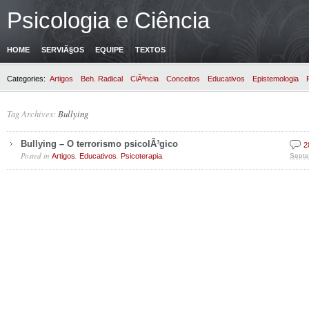
Psicologia e Ciência
HOME
SERVIÃ§OS
EQUIPE
TEXTOS
Categories:
Artigos
Beh. Radical
CiÃªncia
Conceitos
Educativos
Epistemologia
Tag Archives:
Bullying
Bullying – O terrorismo psicolÃ³gico
2
Posted in
,
,
.
Septe
Artigos
Educativos
Psicoterapia