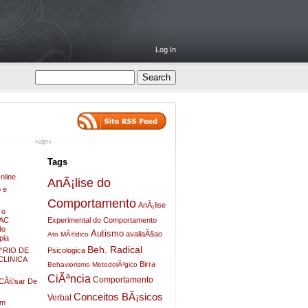
Log In
Tags
nline
AnÃ¡lise do
 e
Comportamento
AnÃ¡lise
 o
ZAC
Experimental do Comportamento
do
Autismo
avaliaÃ§ao
Ato MÃ©dico
pia
Beh. Radical
Psicologica
“RIO DE
LINICA
Birra
Behaviorismo MetodolÃ³gico
CiÃªncia
Comportamento
o CÃ©sar De
Conceitos BÃ¡sicos
Verbal
em