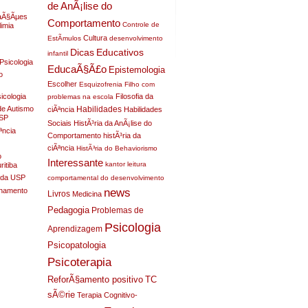
de AnÃ¡lise do
raÃ§Ãµes
Comportamento
Controle de
limia
Cultura
EstÃ­mulos
desenvolvimento
Dicas
Educativos
infantil
Psicologia
EducaÃ§Ã£o
Epistemologia
o
Escolher
Esquizofrenia
Filho com
sicologia
Filosofia da
problemas na escola
Habilidades
de Autismo
ciÃªncia
Habilidades
USP
Sociais
HistÃ³ria da AnÃ¡lise do
ªncia
Comportamento
histÃ³ria da
ciÃªncia
HistÃ³ria do Behaviorismo
o
Interessante
kantor
leitura
itiba
a da USP
comportamental do desenvolvimento
nhamento
news
Livros
Medicina
Pedagogia
Problemas de
Psicologia
Aprendizagem
Psicopatologia
Psicoterapia
ReforÃ§amento positivo
TC
sÃ©rie
Terapia Cognitivo-