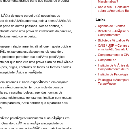
que movimenta grande parte dos casos de procura
Marshmallow?
Ana e Mia – Conside
sobre a Anorexia e Bu
 idÃ©ia de que o parceiro (a) possui outros
Links
idade da relaÃ§Ã£o amorosa, pois a sensaÃ§Ã£o Ã©
Agenda de Eventos – 
or parte de outras pessoas. Nesse sentido, a
biente como uma prova da infidelidade do parceiro,
Biblioteca – AnÃ¡lise d
Comportamento
lacionamento corre perigo.
Biblioteca Virtual de P
CAIS / USP – Centro 
ualquer relacionamento, afinal, quem gosta cuida e
e InclusÃ£o Social / 
NÃ£o existe uma escala que nos diz quando o
Comportamento e CiÃ
s podemos perceber que o ciÃºme patolÃ³gico
Comporte-se
nto por que tudo vira uma prova clara da traiÃ§Ã£o e
Instituto de AnÃ¡lise d
¡rios, brigas, controles de todas as formas e todos
Comportamento de Cur
ntegridade fÃ­sica ameaÃ§ada.
Instituto de Psicologi
Psicologia e Acompa
em sintomas e sinais especÃ­ficos e em conjunto.
TerapÃªutico
sa sÃ­ndrome inclui: ter o controle do pessoa
ulares, vasculhar bolsos, agendas, contas de
pessoa, telefonemas constantes, implicar com roupas
smo parentes, nÃ£o permitir que o parceiro saia
s.
o ciÃºme patolÃ³gico fundamenta suas aÃ§Ãµes em
e. Quando o ciÃºme ameaÃ§a a integridade do
como uma prova de traiÃ§Ã£o, por mais irracional e