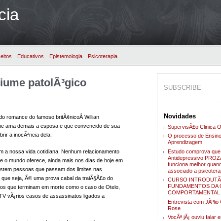
cia
eitos
Educativos
Epistemologia
Psicoterapia
iume patolÃ³gico
SUBSCRIBE
Novidades
do romance do famoso britÃ¢nicoÂ Willian
ue ama demais a esposa e que convencido de sua
SupervisÃ£o Clinica O
rir a inocÃªncia dela.
O processo de Ensino
Aprendizagem
Estudo comprova que
m a nossa vida cotidiana. Nenhum relacionamento
Antidepressivo PRO
e o mundo oferece, ainda mais nos dias de hoje em
funciona melhor quan
istem pessoas que passam dos limites nas
associado a psicotera
o que seja, Ã© uma prova cabal da traiÃ§Ã£o do
CURSO INTRODUTÃ
FUNDAMENTOS DA C
ntos que terminam em morte como o caso de Otelo,
COMPORTAMENTAL
V vÃ¡rios casos de assassinatos ligados a
Entrevista com JÃºli
Rose
VocÃª jÃ¡ ouviu falar 