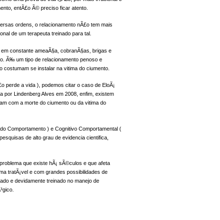
to, entÃ£o Ã© preciso ficar atento.
ersas ordens, o relacionamento nÃ£o tem mais
nal de um terapeuta treinado para tal.
 em constante ameaÃ§a, cobranÃ§as, brigas e
nto. Ã‰ um tipo de relacionamento penoso e
 costumam se instalar na vitima do ciumento.
£o perde a vida ), podemos citar o caso de EloÃ¡
ta por Lindenberg Alves em 2008, enfim, existem
ram com a morte do ciumento ou da vitima do
 do Comportamento ) e Cognitivo Comportamental (
squisas de alto grau de evidencia cientifica,
problema que existe hÃ¡ sÃ©culos e que afeta
 tratÃ¡vel e com grandes possibilidades de
icado e devidamente treinado no manejo de
³gico.