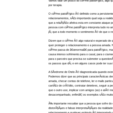
Vamos falar um pouco do ciÃºme patolÃ³gico, algo 
por terapia.
O ciÃºme patolÃ³gico Ã© definido como a persistente
relacionamentos, nÃ£o importando qual seja a real
que a relaÃ§Ã£o afetiva esta em constante ataque p
pessoa com ciÃºme patolÃ³gico interpreta tudo no am
jÃ¡ que a todo momento o sentimento Ã© de que o re
Dizem que o ciÃºme Ã© algo natural e esperado de q
quer proteger o relacionamento e a pessoa amada. 
ciÃºme passa de â€œnormalâ€ para patolÃ³gico, ma
causa intenso sofrimento para o casal, para o ciume
para o parceiro que precisa se submeter a questionÃ
os passos que dÃ¡ e em alguns casos pode ter sua i
A SÃ­ndrome de Otelo Ã© diagnosticada quando exist
Podemos dizer que as principais caracterÃ­sticas des
amada, checar contas de telefone, ler e-mails partic
cartÃ£o de crÃ©dito, contratar detetives, seguir a 
que o outro use, implicar com amigos (as) e atÃ© me
desacompanhado, enfimâ€¦ os exemplos sÃ£o muito
Ã‰ importante ressaltar que a pessoa que sofre d
distorÃ§Ãµes e falsas interpretaÃ§Ãµes da realidad
relacionamento e qualquer estimulo Ã© interpretado 