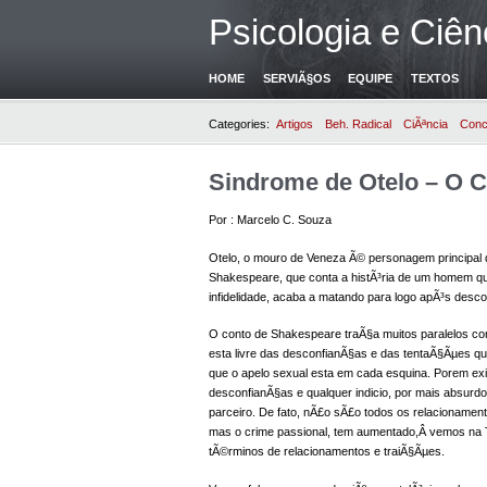
Psicologia e Ciên
HOME
SERVIÃ§OS
EQUIPE
TEXTOS
Categories:
Artigos
Beh. Radical
CiÃªncia
Conc
Sindrome de Otelo – O C
Por : Marcelo C. Souza
Otelo, o mouro de Veneza Ã© personagem principal 
Shakespeare, que conta a histÃ³ria de um homem q
infidelidade, acaba a matando para logo apÃ³s descob
O conto de Shakespeare traÃ§a muitos paralelos co
esta livre das desconfianÃ§as e das tentaÃ§Ãµes qu
que o apelo sexual esta em cada esquina. Porem ex
desconfianÃ§as e qualquer indicio, por mais absurd
parceiro. De fato, nÃ£o sÃ£o todos os relacioname
mas o crime passional, tem aumentado,Â vemos na T
tÃ©rminos de relacionamentos e traiÃ§Ãµes.