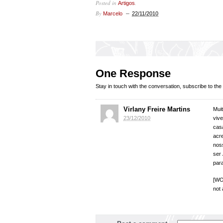
Posted in
.
Artigos
By
Marcelo
22/11/2010
One Response
Stay in touch with the conversation, subscribe to the
Virlany Freire Martins
Mui
23/12/2010
vive
cas
acr
nos
ser
par
[WO
not