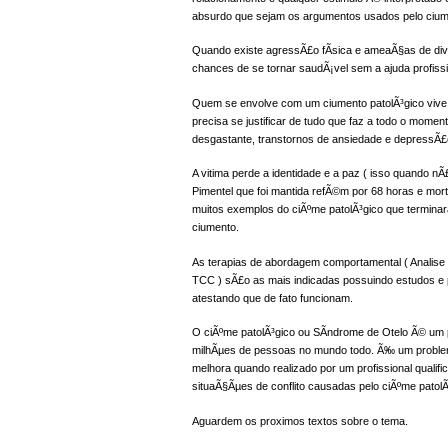
absurdo que sejam os argumentos usados pelo ciumen
Quando existe agressÃ£o fÃ­sica e ameaÃ§as de div
chances de se tornar saudÃ¡vel sem a ajuda profissio
Quem se envolve com um ciumento patolÃ³gico vive
precisa se justificar de tudo que faz a todo o mome
desgastante, transtornos de ansiedade e depressÃ£o
A vitima perde a identidade e a paz ( isso quando nÃ
Pimentel que foi mantida refÃ©m por 68 horas e mor
muitos exemplos do ciÃºme patolÃ³gico que termina
ciumento.
As terapias de abordagem comportamental ( Analise
TCC ) sÃ£o as mais indicadas possuindo estudos e pe
atestando que de fato funcionam.
O ciÃºme patolÃ³gico ou SÃ­ndrome de Otelo Ã© um 
milhÃµes de pessoas no mundo todo. Ã‰ um problema
melhora quando realizado por um profissional qualif
situaÃ§Ãµes de conflito causadas pelo ciÃºme patolÃ
Aguardem os proximos textos sobre o tema.