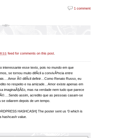
1 comment
feed for comments on this post
.
RSS
to interessante esse texto, pois no mundo em que
mos, se tornou muito difÃ­cil a convivÃªncia entre
ais….Amor Ã© difÃ­cil definir…Como Renato Russo, eu
edito no respeito e na amizade…Amor existe apenas em
sa imaginaÃ§Ã£o, mas na verdade nem tudo que parece
 Ã©….Sendo assim, acredito que as pessoas casam-se
a se odiarem depois de um tempo.
RDPRESS HASHCASH] The poster sent us ‘0 which is
 a hashcash value.