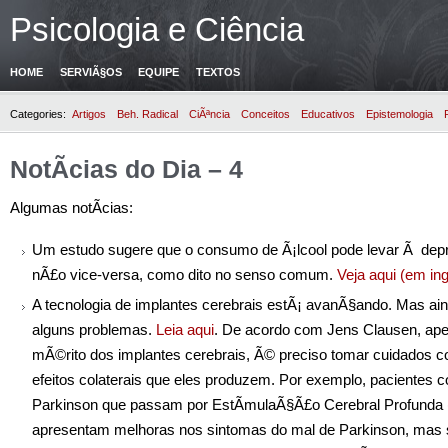
Psicologia e Ciência
HOME
SERVIÃ§OS
EQUIPE
TEXTOS
Categories:
Artigos
Beh. Radical
CiÃªncia
Conceitos
Educativos
Epistemologia
NotÃ­cias do Dia – 4
Algumas notÃ­cias:
Um estudo sugere que o consumo de Ã¡lcool pode levar Ã dep
nÃ£o vice-versa, como dito no senso comum.
Veja aqui (em in
A tecnologia de implantes cerebrais estÃ¡ avanÃ§ando. Mas ai
alguns problemas.
Leia aqui
. De acordo com Jens Clausen, ape
mÃ©rito dos implantes cerebrais, Ã© preciso tomar cuidados 
efeitos colaterais que eles produzem. Por exemplo, pacientes 
Parkinson que passam por EstÃ­mulaÃ§Ã£o Cerebral Profunda
apresentam melhoras nos sintomas do mal de Parkinson, mas 