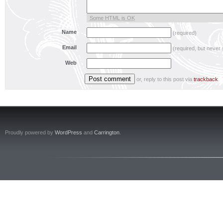
Some HTML is OK
Name
(required)
Email
(required, but never
Web
or, reply to this post via
trackback
.
Proudly powered by
WordPress
and
Carrington
.