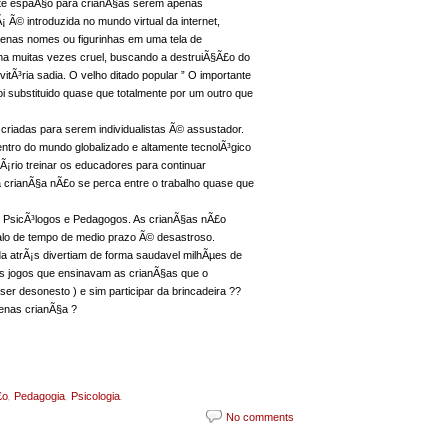
ste espaÃ§o para crianÃ§as serem apenas
Ã© introduzida no mundo virtual da internet,
penas nomes ou figurinhas em uma tela de
ma muitas vezes cruel, buscando a destruiÃ§Ã£o do
tÃ³ria sadia. O velho ditado popular ” O importante
 substituido quase que totalmente por um outro que
riadas para serem individualistas Ã© assustador.
tro do mundo globalizado e altamente tecnolÃ³gico
¡rio treinar os educadores para continuar
a crianÃ§a nÃ£o se perca entre o trabalho quase que
os PsicÃ³logos e Pedagogos. As crianÃ§as nÃ£o
alo de tempo de medio prazo Ã© desastroso.
 atrÃ¡s divertiam de forma saudavel milhÃµes de
s jogos que ensinavam as crianÃ§as que o
er desonesto ) e sim participar da brincadeira ??
enas crianÃ§a ?
,
,
.
£o
Pedagogia
Psicologia
No comments