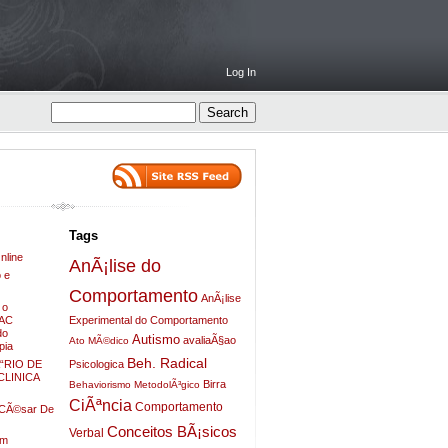
Log In
Tags
nline
AnÃ¡lise do
 e
Comportamento
AnÃ¡lise
 o
ZAC
Experimental do Comportamento
do
Autismo
avaliaÃ§ao
Ato MÃ©dico
pia
Beh. Radical
Psicologica
“RIO DE
LINICA
Birra
Behaviorismo MetodolÃ³gico
CiÃªncia
Comportamento
o CÃ©sar De
Conceitos BÃ¡sicos
Verbal
em