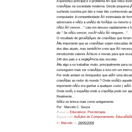
A questÃ£o principal e o problema Ã© que nÃ£o exi
crianÃ§as na sociedade moderna. Desde pequena jÃ¡ 
surfando sozinha por bits e mais bits conhecendo a
computador. A competitividade Ã© estimulada de for
adversario e nÃ£o a uniÃ£o de forÃ§as ou mesmo a vi
nÃ£o Ã© vencer…” caiu em desuso rapidamente e foi
diz ” Se nÃ£o vencer, vocÃª nÃ£o Ã© ninguem…”.
O resultado de geraÃ§Ãµes de crianÃ§as que foram c
Ã‰ importante que as crianÃ§as sejam educadas den
dos dias atuais, mas tambÃ©m creio que Ã© necessÃ
introduzindo valores Ã©ticos e morais para que ess
24h dos pais e a negligÃªncia das escolas.
Ã‰ algo a se trabalhar muito, principalmente para 
conseguem mais ser crianÃ§as e isso em um interv
Por onde andam os brinquedos que atÃ© uma decada
crianÃ§as ao redor do mundo ? Onde estÃ£o aquele
importante nÃ£o era ganhar a qualquer custo ( atÃ© s
Onde estÃ¡ o espaÃ§o onde a crianÃ§a pode ser ap
Realmente…
NÃ£o se brinca mais como antigamente.
Por : Marcelo C. Souza
Posted in
,
.
Educativos
Psicoterapia
Tagged with
,
AnÃ¡lise do Comportamento
EducaÃ§Ã
By
Marcelo
28/05/2009