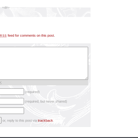
feed for comments on this post
.
RSS
K
(required)
(required, but never shared)
or, reply to this post via
trackback
.