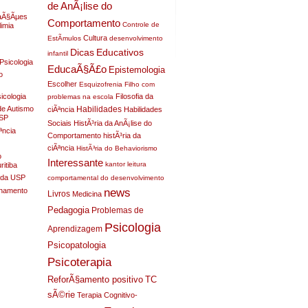
de AnÃ¡lise do
raÃ§Ãµes
Comportamento
Controle de
limia
Cultura
EstÃ­mulos
desenvolvimento
Dicas
Educativos
infantil
Psicologia
EducaÃ§Ã£o
Epistemologia
o
Escolher
Esquizofrenia
Filho com
sicologia
Filosofia da
problemas na escola
Habilidades
de Autismo
ciÃªncia
Habilidades
USP
Sociais
HistÃ³ria da AnÃ¡lise do
ªncia
Comportamento
histÃ³ria da
ciÃªncia
HistÃ³ria do Behaviorismo
o
Interessante
kantor
leitura
itiba
a da USP
comportamental do desenvolvimento
nhamento
news
Livros
Medicina
Pedagogia
Problemas de
Psicologia
Aprendizagem
Psicopatologia
Psicoterapia
ReforÃ§amento positivo
TC
sÃ©rie
Terapia Cognitivo-