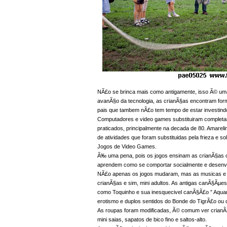
NÃ£o se brinca mais como antigamente, isso Ã© uma
avanÃ§o da tecnologia, as crianÃ§as encontram form
pais que tambem nÃ£o tem tempo de estar investindo
Computadores e video games substituiram completa
praticados, principalmente na decada de 80. Amareli
de atividades que foram substituidas pela frieza e s
Jogos de Video Games.
Ã‰ uma pena, pois os jogos ensinam as crianÃ§as c
aprendem como se comportar socialmente e desenvol
NÃ£o apenas os jogos mudaram, mas as musicas e 
crianÃ§as e sim, mini adultos. As antigas canÃ§Ãµes
como Toquinho e sua inesquecivel canÃ§Ã£o ” Aquare
erotismo e duplos sentidos do Bonde do TigrÃ£o ou 
As roupas foram modificadas, Ã© comum ver crianÃ§
mini saias, sapatos de bico fino e saltos-alto.