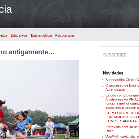
cia
eitos
Educativos
Epistemologia
Psicoterapia
omo antigamente…
SUBSCRIBE
Novidades
SupervisÃ£o Clinica O
O processo de Ensino
Aprendizagem
Estudo comprova que
Antidepressivo PRO
funciona melhor quan
associado a psicotera
CURSO INTRODUTÃ
FUNDAMENTOS DA C
COMPORTAMENTAL
Entrevista com JÃºli
Rose
VocÃª jÃ¡ ouviu falar 