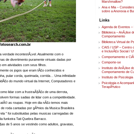
Marshmallow?
Ana e Mia – Conside
sobre a Anorexia e Bu
Links
Agenda de Eventos – 
Biblioteca – AnÃ¡lise d
Comportamento
Biblioteca Virtual de P
CAIS / USP – Centro 
e InclusÃ£o Social / 
 verdade incontestÃ¡vel. Atualmente com o
Comportamento e CiÃ
as de divertimento puramente virtuais dadas por
Comporte-se
 em atividades com seus filhos.
Instituto de AnÃ¡lise d
mente os jogos que eram tÃ£o conhecidos e
Comportamento de Cur
nha, pular corda, queimada, corrida… Uma infinidade
Instituto de Psicologi
olidÃ£o do mundo virtual da Internet, Computadores e
Psicologia e Acompa
TerapÃªutico
omo lidar com a frustraÃ§Ã£o de uma derrota,
vem formas sadias de lidar com a competitividade.
atÃ© as roupas. Hoje em dia nÃ£o temos mais
 de roda cantadas por gÃªnios da Musica Brasileira
la ” foi substituidas pelas musicas carregadas de
da funkeira Tati Quebra Barraco.
as de 5 anos se vestindo como adultos, gravatas,