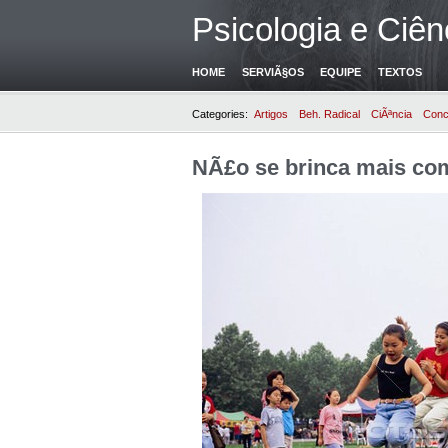
Psicologia e Ciên
HOME
SERVIÃ§OS
EQUIPE
TEXTOS
Categories:
Artigos
Beh. Radical
CiÃªncia
Conc
NÃ£o se brinca mais c