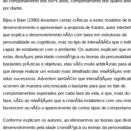
ao comportamento dos trÃªs anos, comportamento dos quatro ano
por diante.
Bijou e Baer (1980) levantam certas crÃ­ticas a estes modelos de t
desenvolvimento e apresentam a proposta de Kantor, autor interbeh
que explica o desenvolvimento nÃ£o com base em estruturas da
personalidade ou cognitivas, mas no tipo de interaÃ§Ã£o que o ind
capaz de estabelecer com o ambiente. Os autores explicam que 
estas divisÃµes pela idade cronolÃ³gica ou teorias da personalida
bastantes prÃ¡ticas e objetivas, elas sÃ£o muito arbitrÃ¡rias para
que deseje realizar um estudo mais detalhado das relaÃ§Ãµes entr
odos sucessivos. Advertem tambÃ©m que interaÃ§Ãµes significat
ocorrem de maneira sincronizada o bastante para que se fale de
comportamentos esperados por cada fase da vida, e que, mais do 
fase, sÃ£o as relaÃ§Ãµes que a crianÃ§a estabelece com seu mei
favorecem ou nÃ£o o aparecimento de certos tipos de comportame
Conforme explicam os autores, ao eliminarmos as teorias que divi
desenvolvimento pela idade cronolÃ³gica ou teorias da personalida