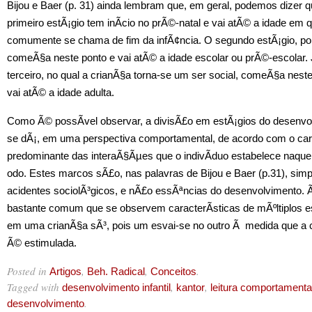
Bijou e Baer (p. 31) ainda lembram que, em geral, podemos dizer q
primeiro estÃ¡gio tem inÃ­cio no prÃ©-natal e vai atÃ© a idade em 
comumente se chama de fim da infÃ¢ncia. O segundo estÃ¡gio, po
comeÃ§a neste ponto e vai atÃ© a idade escolar ou prÃ©-escolar. 
terceiro, no qual a crianÃ§a torna-se um ser social, comeÃ§a neste
vai atÃ© a idade adulta.
Como Ã© possÃ­vel observar, a divisÃ£o em estÃ¡gios do desenvo
se dÃ¡, em uma perspectiva comportamental, de acordo com o car
predominante das interaÃ§Ãµes que o indivÃ­duo estabelece naque
odo. Estes marcos sÃ£o, nas palavras de Bijou e Baer (p.31), simp
acidentes sociolÃ³gicos, e nÃ£o essÃªncias do desenvolvimento.
bastante comum que se observem caracterÃ­sticas de mÃºltiplos e
em uma crianÃ§a sÃ³, pois um esvai-se no outro Ã medida que a 
Ã© estimulada.
Posted in
,
,
.
Artigos
Beh. Radical
Conceitos
Tagged with
,
,
desenvolvimento infantil
kantor
leitura comportamenta
.
desenvolvimento