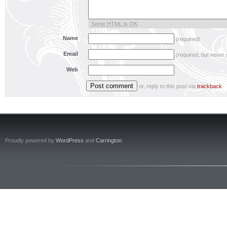
Some HTML is OK
Name
(required)
Email
(required, but never
Web
or, reply to this post via
trackback
.
Proudly powered by
WordPress
and
Carrington
.