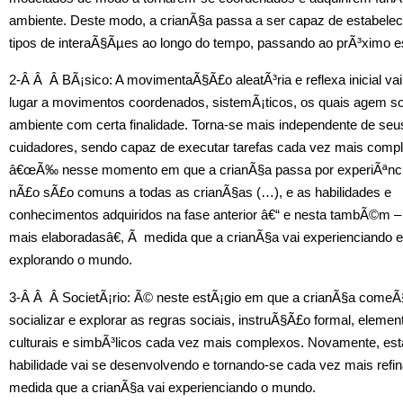
ambiente. Deste modo, a crianÃ§a passa a ser capaz de estabelec
tipos de interaÃ§Ãµes ao longo do tempo, passando ao prÃ³ximo e
2-Â Â Â BÃ¡sico: A movimentaÃ§Ã£o aleatÃ³ria e reflexa inicial va
lugar a movimentos coordenados, sistemÃ¡ticos, os quais agem s
ambiente com certa finalidade. Torna-se mais independente de seu
cuidadores, sendo capaz de executar tarefas cada vez mais comp
â€œÃ‰ nesse momento em que a crianÃ§a passa por experiÃªnc
nÃ£o sÃ£o comuns a todas as crianÃ§as (…), e as habilidades e
conhecimentos adquiridos na fase anterior â€“ e nesta tambÃ©m –
mais elaboradasâ€, Ã medida que a crianÃ§a vai experienciando e
explorando o mundo.
3-Â Â Â SocietÃ¡rio: Ã© neste estÃ¡gio em que a crianÃ§a comeÃ
socializar e explorar as regras sociais, instruÃ§Ã£o formal, elemen
culturais e simbÃ³licos cada vez mais complexos. Novamente, est
habilidade vai se desenvolvendo e tornando-se cada vez mais refi
medida que a crianÃ§a vai experienciando o mundo.