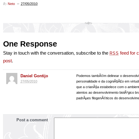
By
Neto
27/05/2010
One Response
Stay in touch with the conversation, subscribe to the
feed for 
RSS
post
.
Daniel Gontijo
Podemos tambÃ©m delinear o desenvolv
27/05/2010
personalidade e da cogniÃ§Ã£o em virtu
que a crianÃ§a estabelece com o ambien
atentos ao desenvolvimento biolÃ³gico bru
padrÃµes filogenÃ©ticos do desenvolvime
Post a comment