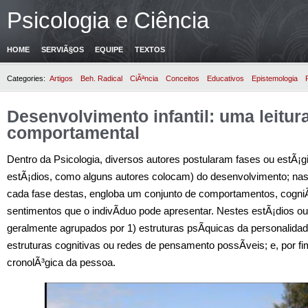
Psicologia e Ciência
HOME
SERVIÃ§OS
EQUIPE
TEXTOS
Categories:
Artigos
Beh. Radical
CiÃªncia
Conceitos
Educativos
Epistemologia
Desenvolvimento infantil: uma leitur
comportamental
Dentro da Psicologia, diversos autores postularam fases ou estÃ¡g
estÃ¡dios, como alguns autores colocam) do desenvolvimento; nas
cada fase destas, engloba um conjunto de comportamentos, cogn
sentimentos que o indivÃ­duo pode apresentar. Nestes estÃ¡dios ou
geralmente agrupados por 1) estruturas psÃ­quicas da personalidad
estruturas cognitivas ou redes de pensamento possÃ­veis; e, por fi
cronolÃ³gica da pessoa.