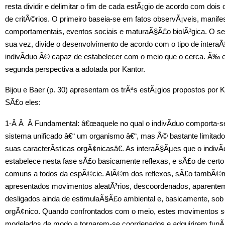
resta dividir e delimitar o fim de cada estÃ¡gio de acordo com dois 
de critÃ©rios. O primeiro baseia-se em fatos observÃ¡veis, mani
comportamentais, eventos sociais e maturaÃ§Ã£o biolÃ³gica. O se
sua vez, divide o desenvolvimento de acordo com o tipo de intera
indivÃ­duo Ã© capaz de estabelecer com o meio que o cerca. Ã‰ 
segunda perspectiva a adotada por Kantor.
Bijou e Baer (p. 30) apresentam os trÃªs estÃ¡gios propostos por K
SÃ£o eles:
1-Â Â Â Fundamental: â€œaquele no qual o indivÃ­duo comporta-
sistema unificado â€“ um organismo â€“, mas Ã© bastante limitado
suas caracterÃ­sticas orgÃ¢nicasâ€. As interaÃ§Ãµes que o indivÃ
estabelece nesta fase sÃ£o basicamente reflexas, e sÃ£o de cert
comuns a todos da espÃ©cie. AlÃ©m dos reflexos, sÃ£o tambÃ©
apresentados movimentos aleatÃ³rios, descoordenados, aparente
desligados ainda de estimulaÃ§Ã£o ambiental e, basicamente, sob 
orgÃ¢nico. Quando confrontados com o meio, estes movimentos 
modelados de modo a tornarem-se coordenados e adquirirem fun