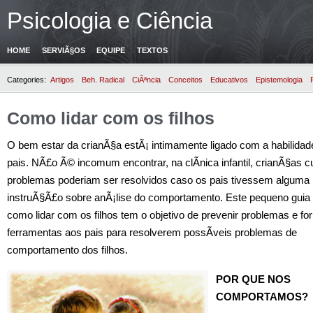
Psicologia e Ciência
HOME
SERVIÃ§OS
EQUIPE
TEXTOS
Categories:
Artigos
Beh. Radical
CiÃªncia
Conceitos
Educativos
Epistemologia
Como lidar com os filhos
O bem estar da crianÃ§a estÃ¡ intimamente ligado com a habilidad
pais. NÃ£o Ã© incomum encontrar, na clÃ­nica infantil, crianÃ§as c
problemas poderiam ser resolvidos caso os pais tivessem alguma
instruÃ§Ã£o sobre anÃ¡lise do comportamento. Este pequeno guia
como lidar com os filhos tem o objetivo de prevenir problemas e fo
ferramentas aos pais para resolverem possÃ­veis problemas de
comportamento dos filhos.
POR QUE NOS
COMPORTAMOS?