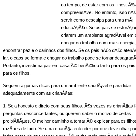
ou tempo, de estar com os filhos. Ã‰
compreensÃ­vel. No entanto, isso nÃ
servir como desculpa para uma mÃ¡
educaÃ§Ã£o. Se os pais se esforÃ§a
criarem um ambiente agradÃ¡vel em 
chegar do trabalho com mais energia,
encontrar paz e o carinhos dos filhos. Se os pais nÃ£o dÃ£o aten
lar, o caos se forma e chegar do trabalho pode se tornar desagradÃ
Portanto, investir na paz em casa Ã© benÃ©fico tanto para os pais
para os filhos.
Seguem algumas dicas para um ambiente saudÃ¡vel e para lidar
adequadamente com as crianÃ§as:
1. Seja honesto e direto com seus filhos. Ã€s vezes as crianÃ§as
perguntas desconcertantes, ou querem saber o motivo de certas
proibiÃ§Ãµes. O melhor caminho a tomar Ã© explicar para os filho
razÃµes de tudo. Se uma crianÃ§a entender por que deve olhar par