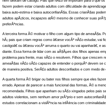
nem deixam de castigo. Pais que nÃ£o se importam para o que os f
fazem podem estar criando adultos com dificuldade de aprendiza
baixa auto-estima e baixa autoconfianÃ§a. Essas crianÃ§as podem
adultos apÃ¡ticos, incapazes atÃ© mesmo de conhecer suas prÃ³p
preferÃªncias.
A terceira forma Ã© motivar o filho com algum tipo de ameaÃ§a. P
hÃ¡ pais que criam regras como â€œse vocÃª nÃ£o estudar, vai fi
castigoâ€ ou â€œou vocÃª arruma o quarto ou vai apanharâ€, e a
diante. Essa forma de lidar com as aÃ§Ãµes dos filhos apenas e
problema para frente, mas nÃ£o o resolvem. Filhos que crescem 
ameaÃ§as nÃ£o sÃ£o capazes de entender o porquÃª devem se c
de maneira positiva. SerÃ£o adultos desconfiados e com medo de 
A quarta forma Ã© brigar ou bater nos filhos sempre que eles faze
errado. Apesar de parecer a mais funcional das formas, Ã© a men
recomendada. Filhos que apanham ou sÃ£o xingados pelos pais s
adultos violentos, sem nenhum amor prÃ³prio e sem autoconfianÃ§
estudos correlacionam a violÃªncia na infÃ¢ncia com criminalidade.