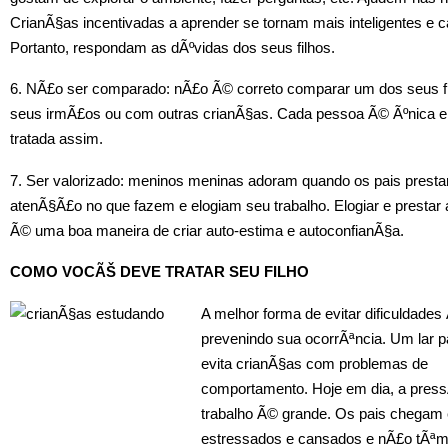
CrianÃ§as incentivadas a aprender se tornam mais inteligentes e 
Portanto, respondam as dÃºvidas dos seus filhos.
6. NÃ£o ser comparado: nÃ£o Ã© correto comparar um dos seus f
seus irmÃ£os ou com outras crianÃ§as. Cada pessoa Ã© Ãºnica e
tratada assim.
7. Ser valorizado: meninos meninas adoram quando os pais prest
atenÃ§Ã£o no que fazem e elogiam seu trabalho. Elogiar e presta
Ã© uma boa maneira de criar auto-estima e autoconfianÃ§a.
COMO VOCÃŠ DEVE TRATAR SEU FILHO
A melhor forma de evitar dificuldades
prevenindo sua ocorrÃªncia. Um lar p
evita crianÃ§as com problemas de
comportamento. Hoje em dia, a pres
trabalho Ã© grande. Os pais chegam
estressados e cansados e nÃ£o tÃªm