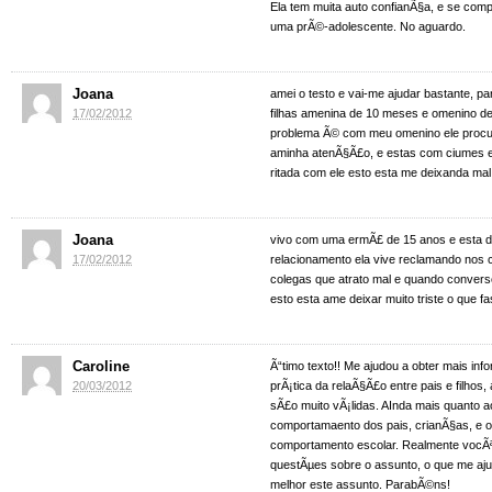
Ela tem muita auto confianÃ§a, e se com
uma prÃ©-adolescente. No aguardo.
Joana
amei o testo e vai-me ajudar bastante, p
17/02/2012
filhas amenina de 10 meses e omenino d
problema Ã© com meu omenino ele proc
aminha atenÃ§Ã£o, e estas com ciumes 
ritada com ele esto esta me deixanda mal
Joana
vivo com uma ermÃ£ de 15 anos e esta dif
17/02/2012
relacionamento ela vive reclamando nos 
colegas que atrato mal e quando convers
esto esta ame deixar muito triste o que fa
Caroline
Ã“timo texto!! Me ajudou a obter mais in
20/03/2012
prÃ¡tica da relaÃ§Ã£o entre pais e filhos
sÃ£o muito vÃ¡lidas. AInda mais quanto a
comportamaento dos pais, crianÃ§as, e o
comportamento escolar. Realmente vocÃª 
questÃµes sobre o assunto, o que me aju
melhor este assunto. ParabÃ©ns!