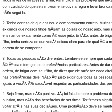
lados antes de atravessar a rua, Ã© muito mais provÃ¡vel que faÃ
com cuidado do que se simplesmente ouvir a regra e levar bronca
nÃ£o segui-la.
2. Tenha certeza de que ensinou o comportamento correto. Muitas
exigimos que nossos filhos faÃ§am as coisas do nosso jeito, mas
ensinamos exatamente como Ã© esse jeito. EntÃ£o, antes de brig
filho, tenha certeza de que vocÃª deixou claro para ele qual Ã© a 
correta de se comportar.
3. Todas as pessoas sÃ£o diferentes. Lembre-se sempre que cad
Ã© Ãºnica e tem gostos e preferÃªncias particulares. Antes de dar
ordem, de brigar com seu filho, de dizer que ele nÃ£o faz nada dire
nas preferÃªncias dele. NÃ£o Ã© justo exigir que todas as pessoa
iguais a vocÃª. Ã‰ saudÃ¡vel respeitar as particularidades das pe
4. Seja firme, mas nÃ£o punitivo. JÃ¡ foi falado sobre o problema d
punitivo, mas nÃ£o dos benefÃ­cios de ser firme. Ter firmeza signif
voltar atrÃ¡s nas suas decisÃµes. Uma proibiÃ§Ã£o deve se mant