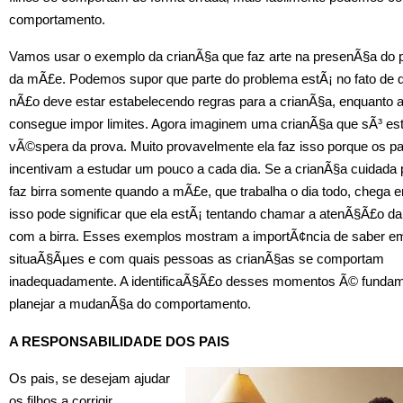
comportamento.
Vamos usar o exemplo da crianÃ§a que faz arte na presenÃ§a do 
da mÃ£e. Podemos supor que parte do problema estÃ¡ no fato de q
nÃ£o deve estar estabelecendo regras para a crianÃ§a, enquanto
consegue impor limites. Agora imaginem uma crianÃ§a que sÃ³ es
vÃ©spera da prova. Muito provavelmente ela faz isso porque os p
incentivam a estudar um pouco a cada dia. Se a crianÃ§a cuidada 
faz birra somente quando a mÃ£e, que trabalha o dia todo, chega 
isso pode significar que ela estÃ¡ tentando chamar a atenÃ§Ã£o 
com a birra. Esses exemplos mostram a importÃ¢ncia de saber e
situaÃ§Ãµes e com quais pessoas as crianÃ§as se comportam
inadequadamente. A identificaÃ§Ã£o desses momentos Ã© fundam
planejar a mudanÃ§a do comportamento.
A RESPONSABILIDADE DOS PAIS
Os pais, se desejam ajudar
os filhos a corrigir