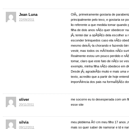
Jean Luna
OlÃ¡, primeiramente gostaria de parabeniz
22/09/2011
principalmente pelo texo, e gostaria se p
lio referente a que medida tomar quando
filha de dois anos nÃ£o quer obedecer na 
jÃ¡ tentei dar a opÃ§Ã£o dela escolher a r
esconder brinquedos caso ela nÃ£o obe
mesmo deixÃ¡-la chorando e fazendo bir
vestir, mas todos os mÃ©todos nÃ£o surti
Realmente estou um pouco perdido e nÃ£o
tomar, claro que este fato de nÃ£o se ve
exemplo, minha filha nÃ£o obedece em d
Desde jÃ¡ agradeÃ§o muito e mais uma 
texto, acredito que a partir de hoje entend
importÃ¢ncia dos pais na formaÃ§Ã£o dos
oliver
me socorre eu to desesperada com um fi
20/11/2011
esse site
silvia
meu ploblema Ã© cm meu filho 17 anos ,
09/12/2011
mais so quer saber de namorar e td e n