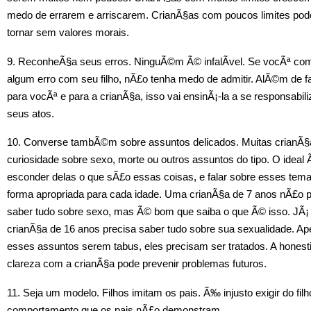
medo de errarem e arriscarem. CrianÃ§as com poucos limites po
tornar sem valores morais.
9. ReconheÃ§a seus erros. NinguÃ©m Ã© infalÃ­vel. Se vocÃª co
algum erro com seu filho, nÃ£o tenha medo de admitir. AlÃ©m de 
para vocÃª e para a crianÃ§a, isso vai ensinÃ¡-la a se responsabili
seus atos.
10. Converse tambÃ©m sobre assuntos delicados. Muitas crianÃ
curiosidade sobre sexo, morte ou outros assuntos do tipo. O ideal
esconder delas o que sÃ£o essas coisas, e falar sobre esses tem
forma apropriada para cada idade. Uma crianÃ§a de 7 anos nÃ£o p
saber tudo sobre sexo, mas Ã© bom que saiba o que Ã© isso. JÃ
crianÃ§a de 16 anos precisa saber tudo sobre sua sexualidade. Ap
esses assuntos serem tabus, eles precisam ser tratados. A honest
clareza com a crianÃ§a pode prevenir problemas futuros.
11. Seja um modelo. Filhos imitam os pais. Ã‰ injusto exigir do fil
comportamento que os pais nÃ£o demonstram.