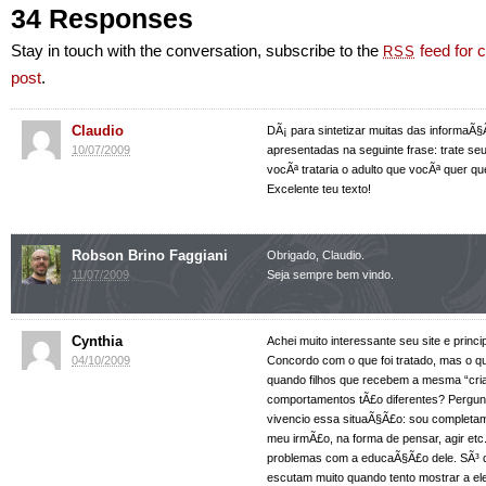
34 Responses
Stay in touch with the conversation, subscribe to the
feed for 
RSS
post
.
Claudio
DÃ¡ para sintetizar muitas das informaÃ§
10/07/2009
apresentadas na seguinte frase: trate seu
vocÃª trataria o adulto que vocÃª quer que
Excelente teu texto!
Robson Brino Faggiani
Obrigado, Claudio.
11/07/2009
Seja sempre bem vindo.
Cynthia
Achei muito interessante seu site e princ
04/10/2009
Concordo com o que foi tratado, mas o q
quando filhos que recebem a mesma “cr
comportamentos tÃ£o diferentes? Pergun
vivencio essa situaÃ§Ã£o: sou completam
meu irmÃ£o, na forma de pensar, agir etc
problemas com a educaÃ§Ã£o dele. SÃ³ 
escutam muito quando tento mostrar a e