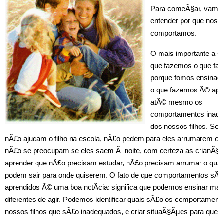
Para comeÃ§ar, va
entender por que nos
comportamos.
O mais importante a
que fazemos o que 
porque fomos ensina
o que fazemos Ã© ap
atÃ© mesmo os
comportamentos ina
dos nossos filhos. Se
nÃ£o ajudam o filho na escola, nÃ£o pedem para eles arrumarem o
nÃ£o se preocupam se eles saem Ã noite, com certeza as crianÃ
aprender que nÃ£o precisam estudar, nÃ£o precisam arrumar o qu
podem sair para onde quiserem. O fato de que comportamentos s
aprendidos Ã© uma boa notÃ­cia: significa que podemos ensinar m
diferentes de agir. Podemos identificar quais sÃ£o os comportame
nossos filhos que sÃ£o inadequados, e criar situaÃ§Ãµes para que