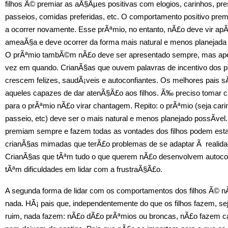
filhos Ã© premiar as aÃ§Ãµes positivas com elogios, carinhos, pre
passeios, comidas preferidas, etc. O comportamento positivo prem
a ocorrer novamente. Esse prÃªmio, no entanto, nÃ£o deve vir ap
ameaÃ§a e deve ocorrer da forma mais natural e menos planejada 
O prÃªmio tambÃ©m nÃ£o deve ser apresentado sempre, mas ap
vez em quando. CrianÃ§as que ouvem palavras de incentivo dos p
crescem felizes, saudÃ¡veis e autoconfiantes. Os melhores pais 
aqueles capazes de dar atenÃ§Ã£o aos filhos. Ã‰ preciso tomar 
para o prÃªmio nÃ£o virar chantagem. Repito: o prÃªmio (seja cari
passeio, etc) deve ser o mais natural e menos planejado possÃ­vel
premiam sempre e fazem todas as vontades dos filhos podem esta
crianÃ§as mimadas que terÃ£o problemas de se adaptar Ã realida
CrianÃ§as que tÃªm tudo o que querem nÃ£o desenvolvem autoco
tÃªm dificuldades em lidar com a frustraÃ§Ã£o.
A segunda forma de lidar com os comportamentos dos filhos Ã© n
nada. HÃ¡ pais que, independentemente do que os filhos fazem, s
ruim, nada fazem: nÃ£o dÃ£o prÃªmios ou broncas, nÃ£o fazem c