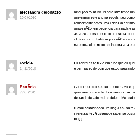
alecsandra geronazzo
amei pois foi muito util para mim,tenho um
23/09/2010
que entrou este ano na escola ,seu com
radicalmente antes uma crianÃ§a carinho
quase nÃ£o tem paciencia para nada e a
as vezes penso em tiralo da escola ,por 
ele tem que se habituar pois nÃ£o acont
na escola ela e muito acolhedora,a tia e
rocicle
Eu adorei esse texto era tudo que eu queri
14/11/2010
e bem parecido com que estou paasando. 
PatrÃ­cia
Gostei muito do seu texto, sou mÃ£e e a
22/01/2011
que devemos nos lembrar sempre , as 
deixando de lado muitas delas…Me ajudou
(Estou comeÃ§ando um blog e seu texto
interessante . Gostaria de saber se posso
blog.)