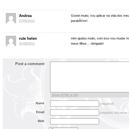
Andrea
Gostei muito, vou aplicar na vida dos meus
27/05/2012
parabÃ©ns!
rute helen
mim ajudou muito, com isso vou mudar me
01/08/2012
meus filhos… obrigado!
Post a comment
Some HTML is OK
Name
(required)
Email
(required, but never
Web