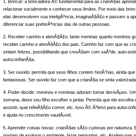
1. Brincar: a brincadeira Ã© fundamental para as crianÃ§as apren
relacionar socialmente e conhecer seus limites. Por meio das brinc
elas desenvolvem sua inteligÃªncia, imaginaÃ§Ã£o e passam a ap
diferenciar suas preferÃªncias das de outras pessoas.
2. Receber carinho e atenÃ§Ã£o: tanto meninas quanto meninos g
receber carinho e atenÃ§Ã£o dos pais. Carinho faz com que as cr
sintam felizes, possibilitando que cresÃ§am com saÃºde, auto-est
autoconfianÃ§a.
3. Ser ouvido: permita que seus filhos contem histÃ³rias, ainda que
fantasiosas. Ser ouvido faz com que a crianÃ§a se sinta valorizada
4. Poder decidir: meninos e meninas adoram tomar decisÃµes. Um
semana, deixe seu filho escolher o jantar. Permita que ele escolha 
assistir, qual refeiÃ§Ã£o comer, etc. Isso Ã© Ã³timo para autoconf
e ajuda no crescimento saudÃ¡vel.
5. Aprender coisas novas: crianÃ§as sÃ£o curiosas por natureza. 
gostam de explorar o ambiente, fazer perguntas, etc. Ajudem-nas n