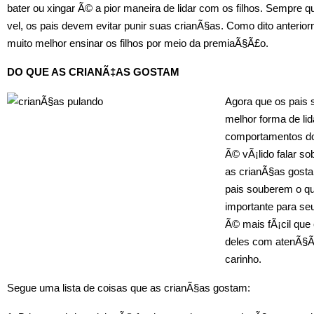
bater ou xingar Ã© a pior maneira de lidar com os filhos. Sempre 
vel, os pais devem evitar punir suas crianÃ§as. Como dito anterio
muito melhor ensinar os filhos por meio da premiaÃ§Ã£o.
DO QUE AS CRIANÃ‡AS GOSTAM
Agora que os pais
melhor forma de li
comportamentos dos
Ã© vÃ¡lido falar so
as crianÃ§as gost
pais souberem o q
importante para seu
Ã© mais fÃ¡cil que
deles com atenÃ§Ã
carinho.
Segue uma lista de coisas que as crianÃ§as gostam: