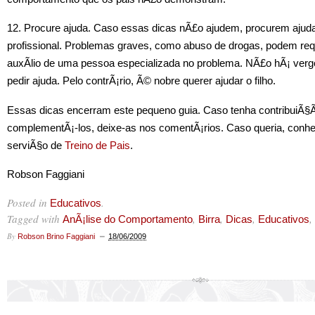
12. Procure ajuda. Caso essas dicas nÃ£o ajudem, procurem ajud
profissional. Problemas graves, como abuso de drogas, podem req
auxÃ­lio de uma pessoa especializada no problema. NÃ£o hÃ¡ ver
pedir ajuda. Pelo contrÃ¡rio, Ã© nobre querer ajudar o filho.
Essas dicas encerram este pequeno guia. Caso tenha contribuiÃ§
complementÃ¡-los, deixe-as nos comentÃ¡rios. Caso queria, conh
serviÃ§o de
Treino de Pais
.
Robson Faggiani
Posted in
.
Educativos
Tagged with
,
,
,
,
AnÃ¡lise do Comportamento
Birra
Dicas
Educativos
By
Robson Brino Faggiani
18/06/2009