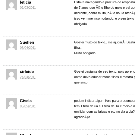
leticia
Estava navegando a procura de resposta,
01/03/2011
de 7 anos que Ã© o filho do meio e sei qu
diferente, cobro muito, nÃ£o dou a aten
isso vem me incomodando, e o seu texto
obrigada
Suellen
Gostei muito do texto.. me ajudarÃ¡ Bast
06/04/2011
filha..
Muito obrigada..
cirleide
Gostei bastante de seu texto, pois apre
24/04/2011
como devo educar meus filhos e mostra 
que sinto.
Gisela
podem indicar algum livro para present
05/05/2011
tem 1 filho de 6a e 1 filha de 1a e meio e
em lidar com as brigas e etc no dia a dia?
agradeÃ§o.