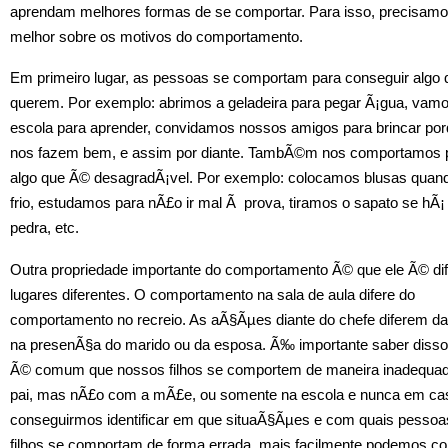
aprendam melhores formas de se comportar. Para isso, precisamo
melhor sobre os motivos do comportamento.
Em primeiro lugar, as pessoas se comportam para conseguir algo 
querem. Por exemplo: abrimos a geladeira para pegar Ã¡gua, vam
escola para aprender, convidamos nossos amigos para brincar por
nos fazem bem, e assim por diante. TambÃ©m nos comportamos p
algo que Ã© desagradÃ¡vel. Por exemplo: colocamos blusas quan
frio, estudamos para nÃ£o ir mal Ã prova, tiramos o sapato se hÃ
pedra, etc.
Outra propriedade importante do comportamento Ã© que ele Ã© di
lugares diferentes. O comportamento na sala de aula difere do
comportamento no recreio. As aÃ§Ãµes diante do chefe diferem da
na presenÃ§a do marido ou da esposa. Ã‰ importante saber disso
Ã© comum que nossos filhos se comportem de maneira inadequa
pai, mas nÃ£o com a mÃ£e, ou somente na escola e nunca em ca
conseguirmos identificar em que situaÃ§Ãµes e com quais pesso
filhos se comportam de forma errada, mais facilmente podemos cor