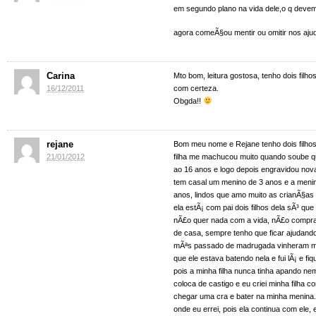
em segundo plano na vida dele,o q deve
agora comeÃ§ou mentir ou omitir nos ajud
Carina
Mto bom, leitura gostosa, tenho dois filhos
16/12/2011
com certeza.
Obgda!!
rejane
Bom meu nome e Rejane tenho dois filho
21/01/2012
filha me machucou muito quando soube q
ao 16 anos e logo depois engravidou nov
tem casal um menino de 3 anos e a menin
anos, lindos que amo muito as crianÃ§as
ela estÃ¡ com pai dois filhos dela sÃ³ q
nÃ£o quer nada com a vida, nÃ£o compra
de casa, sempre tenho que ficar ajudando
mÃªs passado de madrugada vinheram m
que ele estava batendo nela e fui lÃ¡ e fi
pois a minha filha nunca tinha apando ne
coloca de castigo e eu criei minha filha 
chegar uma cra e bater na minha menina
onde eu errei, pois ela continua com ele, 