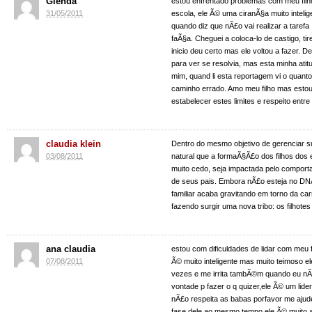
Glenda
estou enfrentado problemas com meu filh
31/05/2011
escola, ele Ã© uma ciranÃ§a muito intel
quando diz que nÃ£o vai realizar a taref
faÃ§a. Cheguei a coloca-lo de castigo, tir
inicio deu certo mas ele voltou a fazer. 
para ver se resolvia, mas esta minha at
mim, quand li esta reportagem vi o quanto
caminho errado. Amo meu filho mas est
estabelecer estes limites e respeito entre
claudia klein
Dentro do mesmo objetivo de gerenciar s
03/08/2011
natural que a formaÃ§Ã£o dos filhos dos
muito cedo, seja impactada pelo comporta
de seus pais. Embora nÃ£o esteja no DN
familiar acaba gravitando em torno da carr
fazendo surgir uma nova tribo: os filhotes 
ana claudia
estou com dificuldades de lidar com meu f
07/08/2011
Ã© muito inteligente mas muito teimoso e
vezes e me irrita tambÃ©m quando eu nÃ£
vontade p fazer o q quizer,ele Ã© um lider 
nÃ£o respeita as babas porfavor me ajud
fase dele ao mesmo tempo ele Ã© muito 