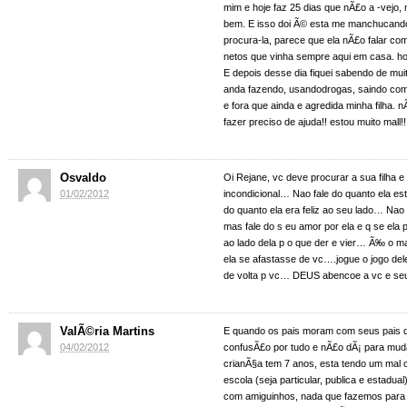
mim e hoje faz 25 dias que nÃ£o a -vejo, 
bem. E isso doi Ã© esta me manchucando 
procura-la, parece que ela nÃ£o falar co
netos que vinha sempre aqui em casa. ho
E depois desse dia fiquei sabendo de mui
anda fazendo, usandodrogas, saindo com
e fora que ainda e agredida minha filha. n
fazer preciso de ajuda!! estou muito mall!!
Osvaldo
Oi Rejane, vc deve procurar a sua filha e
01/02/2012
incondicional… Nao fale do quanto ela e
do quanto ela era feliz ao seu lado… Nao 
mas fale do s eu amor por ela e q se ela 
ao lado dela p o que der e vier… Ã‰ o mar
ela se afastasse de vc….jogue o jogo dele
de volta p vc… DEUS abencoe a vc e seu
ValÃ©ria Martins
E quando os pais moram com seus pais 
04/02/2012
confusÃ£o por tudo e nÃ£o dÃ¡ para mud
crianÃ§a tem 7 anos, esta tendo um mal
escola (seja particular, publica e estadual
com amiguinhos, nada que fazemos para co