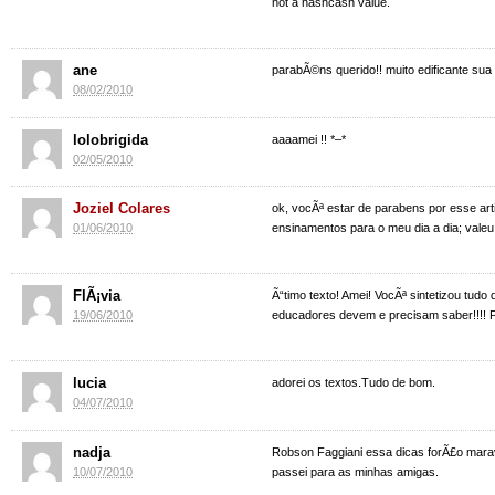
not a hashcash value.
ane
parabÃ©ns querido!! muito edificante sua 
08/02/2010
lolobrigida
aaaamei !! *–*
02/05/2010
Joziel Colares
ok, vocÃª estar de parabens por esse artig
01/06/2010
ensinamentos para o meu dia a dia; valeu
FlÃ¡via
Ã“timo texto! Amei! VocÃª sintetizou tudo 
19/06/2010
educadores devem e precisam saber!!!!
lucia
adorei os textos.Tudo de bom.
04/07/2010
nadja
Robson Faggiani essa dicas forÃ£o mar
10/07/2010
passei para as minhas amigas.