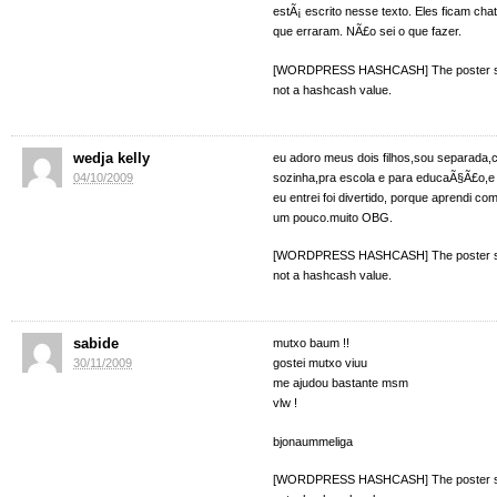
estÃ¡ escrito nesse texto. Eles ficam ch
que erraram. NÃ£o sei o que fazer.
[WORDPRESS HASHCASH] The poster sen
not a hashcash value.
wedja kelly
eu adoro meus dois filhos,sou separada,c
04/10/2009
sozinha,pra escola e para educaÃ§Ã£o,
eu entrei foi divertido, porque aprendi co
um pouco.muito OBG.
[WORDPRESS HASHCASH] The poster sen
not a hashcash value.
sabide
mutxo baum !!
30/11/2009
gostei mutxo viuu
me ajudou bastante msm
vlw !
bjonaummeliga
[WORDPRESS HASHCASH] The poster sen