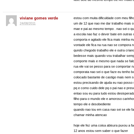
viviane gomes verde
estou com muita dificuldade com meu filh
24/08/2011
um de 12 que nao me dar trabalho mais o
mae e pai ao mesmo tempo . nao sei o que
a escola nao faz o dever bate em outras 
comporta e agitado ele fica mais minha m
vontade ele fica na rua nao se compora 
qundo chegodo trabalho ele e outra crian
bedesse mais quando vou trabalhar semp
comporte mais e mesmo que nada se falo 
rua ele vai se pesso para se comportar n
comporata nao sei o que faze eu tenho ba
colocado bastante de castigo mais nem s
estou precisando de ajuda eu nao posso 
pq e como cuido dele pq o pai nao e pres
entao sou eu para tudo estou desispera
filho para o mundo ele e amoroso carin
tempo ele e desobediente
quando nao tou em casa nao sei se ele f
chamar minha atencao
hoje ele fez uma coisa abisura puxou a f
12 anos estou sem saber o que fazer