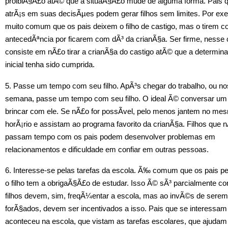
proibiÃ§Ã£o atÃ© que a situaÃ§Ã£o mude de alguma forma. Pais 
atrÃ¡s em suas decisÃµes podem gerar filhos sem limites. Por ex
muito comum que os pais deixem o filho de castigo, mas o tirem 
antecedÃªncia por ficarem com dÃ³ da crianÃ§a. Ser firme, nesse 
consiste em nÃ£o tirar a crianÃ§a do castigo atÃ© que a determi
inicial tenha sido cumprida.
5. Passe um tempo com seu filho. ApÃ³s chegar do trabalho, ou nos
semana, passe um tempo com seu filho. O ideal Ã© conversar um
brincar com ele. Se nÃ£o for possÃ­vel, pelo menos jantem no me
horÃ¡rio e assistam ao programa favorito da crianÃ§a. Filhos que 
passam tempo com os pais podem desenvolver problemas em
relacionamentos e dificuldade em confiar em outras pessoas.
6. Interesse-se pelas tarefas da escola. Ã‰ comum que os pais 
o filho tem a obrigaÃ§Ã£o de estudar. Isso Ã© sÃ³ parcialmente co
filhos devem, sim, freqÃ¼entar a escola, mas ao invÃ©s de serem
forÃ§ados, devem ser incentivados a isso. Pais que se interessam
aconteceu na escola, que vistam as tarefas escolares, que ajudam 