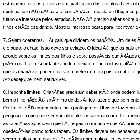
estudarem para as provas e que participam dos eventos da escola
contribuindo nÃ£o sÃ³ para a formaÃ§Ã£o imediata do filho, mas p
futuro de interesse pelos estudos. NÃ£o Ã© preciso saber sobre o
filhos estÃ£o estudando. Mostrar interesse basta para incentivar a
7. Sejam coerentes. HÃ¡ pais que dividem os papÃ©is. Um deles Ã©
e o outro, o chato. Isso deve ser evitado. O ideal Ã© que os pais 
acordo sobre os limites dos filhos e sobre possÃ­veis puniÃ§Ãµes 
prÃªmios. Pais discordantes podem deixar o filho confuso, alÃ©m d
que as crianÃ§as podem passar a preferir um do pais ao outro, o 
Ã© desejÃ¡vel nem saudÃ¡vel.
8. Imponha limites. CrianÃ§as precisam saber atÃ© onde podem ir.
bem o filho nÃ£o Ã© sinÃ´nimo de deixÃ¡-los fazer o que bem ent
Os limites sÃ£o importantes, pois protegem os filhos de fazerem a
perigoso ou que pode ser socialmente considerado ruim. Por meio d
as crianÃ§as aprendem que hÃ¡ regras no mundo e que Ã© precis
obedecÃª-las como todos fazem. Os limites devem ser pensados 
serem muitos nem poucos. CrianÃ§as com muitos limites cresce