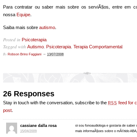
Para contratar ou saber mais sobre os serviÃ§os, entre em c
nossa
Equipe
.
Saiba mais sobre
autismo
.
Posted in
.
Psicoterapia
Tagged with
,
,
.
Autismo
Psicoterapia
Terapia Comportamental
By
Robson Brino Faggiani
13/07/2008
26 Responses
Stay in touch with the conversation, subscribe to the
feed for 
RSS
post
.
cassiane dalla rosa
oi sou fonoaudiologa e gostaria de saber
15/04/2009
mais informaÃ§oes sobre o mÃ©tido ABA