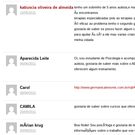
katiuscia oliveira de almeida
tenho um sobrinho de 5 anos autista,e m
16/05/2011
Ã± encontramos
terapias especializadas pois as terapias
Ã© eficaz ao problema tenho o segundo 
gostaria de saber se posso fazer algum 
para ajudar Ã± sÃ³ a ele mas varias cria
minha cidada
Aparecida Leite
Oi, sou estudante de Psicologia e acom
06/06/2011
autista, gostaria de saber mais sobre o 
oferecem algum treinamento.
Carol
http://www.germanicaimoveis.com.br/rql/
08/06/2011
CAMILA
gostaria de saber sobre cursos que ofe
20/09/2011
mÃ­rian krug
Boa Noite! Sou psicÃ³loga e gostaria de t
20/09/2011
informaÃ§Ãµes sobre o trabalho que voc