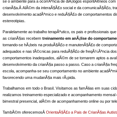
se o ambiente para a ocorrÃªncia de diÃ¡logos espontÃ¢neos com
crianÃ§a.Â AlÃ©m da interaÃ§Ã£o social e da comunicaÃ§Ã£o, tra
desenvolvimento acadÃªmico e reduÃ§Ã£o de comportamentos dis
estereotipias.
Paralelamente ao trabalho terapÃªutico, os pais e profissionais qu
as crianÃ§as recebem
treinamento em anÃ¡lise do comportame
tornando-se hÃ¡beis na produÃ§Ã£o e manutenÃ§Ã£o de comport
adequados e nas tÃ©cnicas para reduÃ§Ã£o de freqÃ¼Ãªncia dos
comportamentos inadequados, alÃ©m de se tornarem aptos a avali
desenvolvimento da crianÃ§a passo a passo. Caso a crianÃ§a fr
escola, acompanha-se seu comportamento no ambiente acadÃªmi
favorecendo uma mudanÃ§a mais rÃ¡pida.
Trabalhamos em todo o Brasil. Visitamos as famÃ­lias em suas cid
realizamos treinamento especializado e acompanhamento mensal 
bimestral presencial, alÃ©m de acompanhamento online ou por tele
TambÃ©m oferecemosÂ
OrientaÃ§Ã£o a Pais de CrianÃ§as Autis