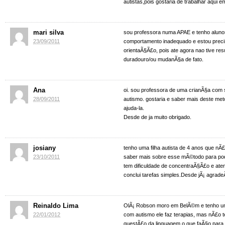
autistas,pois gostaria de trabalhar aqui 
mari silva
sou professora numa APAE e tenho alun
23/09/2011
comportamento inadequado e estou prec
orientaÃ§Ã£o, pois ate agora nao tive resu
duradouro/ou mudanÃ§a de fato.
Ana
oi. sou professora de uma crianÃ§a com 
28/09/2011
autismo. gostaria e saber mais deste me
ajuda-la.
Desde de ja muito obrigado.
josiany
tenho uma filha autista de 4 anos que nÃ£
23/10/2011
saber mais sobre esse mÃ©todo para pod
tem dificuldade de concentraÃ§Ã£o e a
conclui tarefas simples.Desde jÃ¡ agrade
Reinaldo Lima
OlÃ¡ Robson moro em BelÃ©m e tenho um 
22/01/2012
com autismo ele faz terapias, mas nÃ£o
questÃ£o da linguagem o que faÃ§o para 