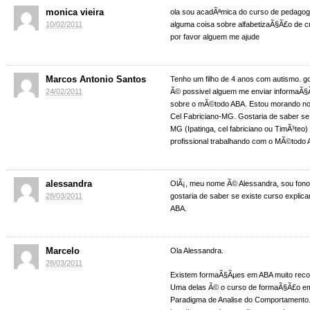
monica vieira
ola sou acadÃªmica do curso de pedagogi
10/02/2011
alguma coisa sobre alfabetizaÃ§Ã£o de c
por favor alguem me ajude
Marcos Antonio Santos
Tenho um filho de 4 anos com autismo. go
24/02/2011
Ã© possivel alguem me enviar informaÃ§Ã
sobre o mÃ©todo ABA. Estou morando no
Cel Fabriciano-MG. Gostaria de saber se
MG (Ipatinga, cel fabriciano ou TimÃ³teo
profissional trabalhando com o MÃ©todo 
alessandra
OlÃ¡, meu nome Ã© Alessandra, sou fono
28/03/2011
gostaria de saber se existe curso explic
ABA.
Marcelo
Ola Alessandra.
28/03/2011
Existem formaÃ§Ãµes em ABA muito rec
Uma delas Ã© o curso de formaÃ§Ã£o e
Paradigma de Analise do Comportamento