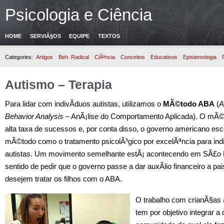
Psicologia e Ciência
HOME
SERVIÃ§OS
EQUIPE
TEXTOS
Categories:
Artigos
Beh. Radical
CiÃªncia
Conceitos
Educativos
Epistemologia
Autismo – Terapia
Para lidar com indivÃ­duos autistas, utilizamos o
MÃ©todo ABA
(
A
Behavior Analysis
– AnÃ¡lise do Comportamento Aplicada). O mÃ©
alta taxa de sucessos e, por conta disso, o governo americano es
mÃ©todo como o tratamento psicolÃ³gico por excelÃªncia para ind
autistas. Um movimento semelhante estÃ¡ acontecendo em SÃ£o 
sentido de pedir que o governo passe a dar auxÃ­lio financeiro a pa
desejem tratar os filhos com o ABA.
O trabalho com crianÃ§as 
tem por objetivo integrar a