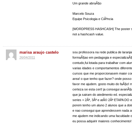
Um grande abraÃ§o
Marcelo Souza
Equipe Psicologia e CiÃªncia
[WORDPRESS HASHCASH] The poster sen
not a hashcash value.
marisa araujo castelo
sou professora na rede publica de laranjal
26/04/2011
formaÃ§ao em pedagogia e especializaÃ§
contudo,fui lotada para trabalhar com alu
varias idades e comportamentos diferente
cursos que me proporcionasem maior co
area! o que tenho que fazer? onde posso
favor me ajudem. gosto muito do faÃ§o! 
certeza se esta cert! ja consegui avanÃ§
que ja sairam do atedimento ed. especial
series = 2Âª, 3Âª e atÃ© 2Âª ETAPA DO e
porem tenho um aluno 2 alunos que a doi
e nao consegui que aprendessem nada at
me ajudem me indicando uma faculdade ou
eu possa adquirir maiores conhecimento!