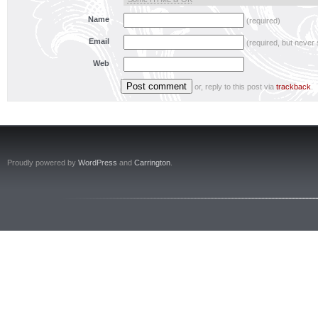
Name
(required)
Email
(required, but never
Web
or, reply to this post via
trackback
.
Proudly powered by
WordPress
and
Carrington
.