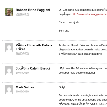
Robson Brino Faggiani
Oi, Cassiane. Os caminhos que conheÃ§o
23/04/2009
na pÃ¡gina
http://www.robsonfaggiani.com
Espero que ajude.
Bom dia.
VÃ¢nia Elizabeth Batista
Tenho um filho de 04 anos chamado Danie
FrÃ³es
diagnosticado autista gostaria muito de 
26/05/2009
o MÃ©todo ABA para ajudar meu filho
JucÃ©lia Catelli Baruci
olÃ¡! meu filho Ã© autista, Ã© o ayslan de
10/04/2010
de saber mais sobre o metodo!
Marli Valgas
OlÃ¡!
10/06/2010
Sou estudante de psicologia e estou faze
sobre o ABA, tenho uma apostila que ensin
mÃ©todo, cujo o tÃ­tulo Ã© AJUDE-NO