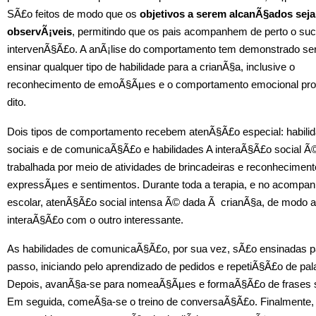
SÃ£o feitos de modo que os
objetivos a serem alcanÃ§ados seja
observÃ¡veis
, permitindo que os pais acompanhem de perto o su
intervenÃ§Ã£o. A anÃ¡lise do comportamento tem demonstrado ser
ensinar qualquer tipo de habilidade para a crianÃ§a, inclusive o
reconhecimento de emoÃ§Ãµes e o comportamento emocional pro
dito.
Dois tipos de comportamento recebem atenÃ§Ã£o especial: habili
sociais e de comunicaÃ§Ã£o e habilidades A interaÃ§Ã£o social Ã
trabalhada por meio de atividades de brincadeiras e reconheciment
expressÃµes e sentimentos. Durante toda a terapia, e no acompa
escolar, atenÃ§Ã£o social intensa Ã© dada Ã crianÃ§a, de modo a 
interaÃ§Ã£o com o outro interessante.
As habilidades de comunicaÃ§Ã£o, por sua vez, sÃ£o ensinadas 
passo, iniciando pelo aprendizado de pedidos e repetiÃ§Ã£o de pal
Depois, avanÃ§a-se para nomeaÃ§Ãµes e formaÃ§Ã£o de frases 
Em seguida, comeÃ§a-se o treino de conversaÃ§Ã£o. Finalmente,