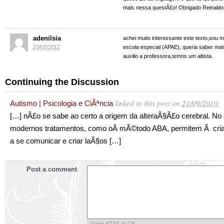
mais nessa questÃ£o! Obrigado Reinaldo
adenilsia
achei muito interessante este texto,sou 
23/02/2012
escola especial (APAE), queria saber mai
auxilio a professora,temos um altista.
Continuing the Discussion
linked to this post
on
21/09/2010
Autismo | Psicologia e CiÃªncia
[…] nÃ£o se sabe ao certo a origem da alteraÃ§Ã£o cerebral. No 
modernos tratamentos, como oÂ mÃ©todo ABA, permitem Ã cri
a se comunicar e criar laÃ§os […]
Post a comment
Some HTML is OK