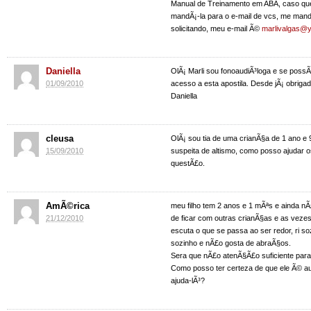
Manual de Treinamento em ABA, caso qu
mandÃ¡-la para o e-mail de vcs, me man
solicitando, meu e-mail Ã©
marlivalgas@
Daniella
OlÃ¡ Marli sou fonoaudiÃ³loga e se possÃ­
01/09/2010
acesso a esta apostila. Desde jÃ¡ obrigad
Daniella
cleusa
OlÃ¡ sou tia de uma crianÃ§a de 1 ano e
15/09/2010
suspeita de altismo, como posso ajudar o
questÃ£o.
AmÃ©rica
meu filho tem 2 anos e 1 mÃªs e ainda nÃ
21/12/2010
de ficar com outras crianÃ§as e as veze
escuta o que se passa ao ser redor, ri so
sozinho e nÃ£o gosta de abraÃ§os.
Sera que nÃ£o atenÃ§Ã£o suficiente para
Como posso ter certeza de que ele Ã© a
ajuda-lÃ³?