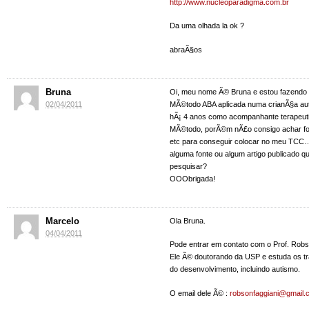
http://www.nucleoparadigma.com.br
Da uma olhada la ok ?
abraÃ§os
Bruna
Oi, meu nome Ã© Bruna e estou fazendo
02/04/2011
MÃ©todo ABA aplicada numa crianÃ§a autis
hÃ¡ 4 anos como acompanhante terapeutic
MÃ©todo, porÃ©m nÃ£o consigo achar font
etc para conseguir colocar no meu TC
alguma fonte ou algum artigo publicado q
pesquisar?
OOObrigada!
Marcelo
Ola Bruna.
04/04/2011
Pode entrar em contato com o Prof. Robs
Ele Ã© doutorando da USP e estuda os tr
do desenvolvimento, incluindo autismo.
O email dele Ã© :
robsonfaggiani@gmail.