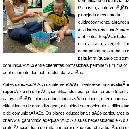
comunidade da qual ela faz
Para isso, a intervenÃ§Ã£
planejada e executada
cuidadosamente, abrangen
atividades das crianÃ§as 
ambientes freqÃ¼entados p
escola, casa, lazer, etc.
acompanha-se o trabalho 
psiquiatra (quando existent
comunicaÃ§Ã£o entre diferentes profissionais permitem um maior
conhecimento das habilidades da crianÃ§a.
Antes da execuÃ§Ã£o da intervenÃ§Ã£o, realiza-se uma
avaliaÃ§
repertÃ³rio
da crianÃ§a, identificando seus pontos fortes e fraco
na avaliaÃ§Ã£o, planos educacionais sÃ£o criados, direcionados a
dificuldades de aprendizagem, dificuldades emocionais, e dificulda
e de comunicaÃ§Ã£o. Os planos educacionais sÃ£o particulares p
crianÃ§a, garantindo adequaÃ§Ã£o Ã s suas necessidades e Ã s 
preferÃªncias. Isso permite um aprendizado estruturado, rÃ¡pido e 