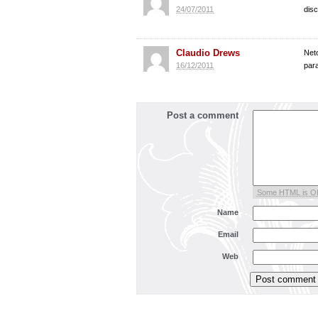
24/07/2011
dis
Claudio Drews
Net
16/12/2011
par
Post a comment
Some HTML is O
Name
Email
Web