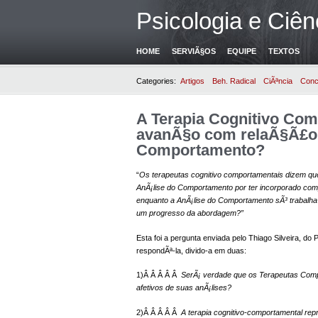
Psicologia e Ciên
HOME
SERVIÃ§OS
EQUIPE
TEXTOS
Categories:
Artigos
Beh. Radical
CiÃªncia
Conc
A Terapia Cognitivo Co
avanÃ§o com relaÃ§Ã£o 
Comportamento?
“
Os terapeutas cognitivo comportamentais dizem 
AnÃ¡lise do Comportamento por ter incorporado comp
enquanto a AnÃ¡lise do Comportamento sÃ³ trabalha
um progresso da abordagem?”
Esta foi a pergunta enviada pelo Thiago Silveira, d
respondÃª-la, divido-a em duas:
1)Â Â Â Â Â
SerÃ¡ verdade que os Terapeutas Comp
afetivos de suas anÃ¡lises?
2)Â Â Â Â Â
A terapia cognitivo-comportamental r