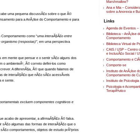
Marshmallow?
Ana e Mia – Conside
sobre a Anorexia e Bu
 cabe uma pequena discussÃ£o sobre o que Ã©
nsamento para a AnÃ¡lise do Comportamento e para
Links
Agenda de Eventos – 
Biblioteca – AnÃ¡lise d
em Comportamento como “
uma interaÃ§Ã£o entre
Comportamento
m organismo (respostas)”
, em uma perspectiva
Biblioteca Virtual de P
CAIS / USP – Centro 
e InclusÃ£o Social / 
s em mente que pensar e o sentir sÃ£o alguns dos
Comportamento e CiÃ
m o ambienteÂ¹, Ã© correto defini-los como
Comporte-se
crever. A diferenÃ§a, Ã© que quando falamos de
Instituto de AnÃ¡lise d
as de interaÃ§Ã£o que nÃ£o sÃ£o acessÃ­veis
Comportamento de Cur
 e sente.
Instituto de Psicologi
Psicologia e Acompa
TerapÃªutico
ortamentais excluem componentes cognitivos e
ue acabo de apresentar, a afirmaÃ§Ã£o Ã© falsa.
ntir sÃ£o algumas das formas de interaÃ§Ã£o que o
, sÃ£o comportamentos, objetos de estudo prÃ³prios