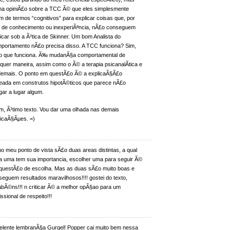
ha opiniÃ£o sobre a TCC Ã© que eles simplesmente
 de termos “cognitivos” para explicar coisas que, por
ta de conhecimento ou inexperiÃªncia, nÃ£o conseguem
icar sob a Ã³tica de Skinner. Um bom Analista do
portamento nÃ£o precisa disso. A TCC funciona? Sim,
ro que funciona. Ã‰ mudanÃ§a comportamental de
quer maneira, assim como o Ã© a terapia psicanalÃ­tica e
demais. O ponto em questÃ£o Ã© a explicaÃ§Ã£o
eada em construtos hipotÃ©ticos que parece nÃ£o
ar a lugar algum.
im, Ã³timo texto. Vou dar uma olhada nas demais
licaÃ§Ãµes. =)
o meu ponto de vista sÃ£o duas areas distintas, a qual
a uma tem sua importancia, escolher uma para seguir Ã©
questÃ£o de escolha. Mas as duas sÃ£o muito boas e
eguem resultados maravilhosos!!!! gostei do texto,
abÃ©ns!!! n criticar Ã© a melhor opÃ§ao para um
issional de respeito!!!
elente lembranÃ§a Gurgel! Popper cai muito bem nessa