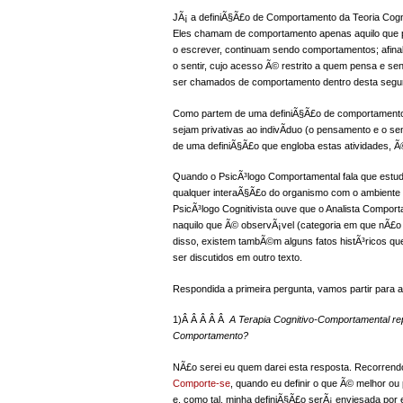
JÃ¡ a definiÃ§Ã£o de Comportamento da Teoria Cogni
Eles chamam de comportamento apenas aquilo que po
o escrever, continuam sendo comportamentos; afina
o sentir, cujo acesso Ã© restrito a quem pensa e se
ser chamados de comportamento dentro desta segun
Como partem de uma definiÃ§Ã£o de comportamento
sejam privativas ao indivÃ­duo (o pensamento e o s
de uma definiÃ§Ã£o que engloba estas atividades, Ã©
Quando o PsicÃ³logo Comportamental fala que estu
qualquer interaÃ§Ã£o do organismo com o ambiente 
PsicÃ³logo Cognitivista ouve que o Analista Compo
naquilo que Ã© observÃ¡vel (categoria em que nÃ£o
disso, existem tambÃ©m alguns fatos histÃ³ricos q
ser discutidos em outro texto.
Respondida a primeira pergunta, vamos partir para 
1)Â Â Â Â Â
A Terapia Cognitivo-Comportamental r
Comportamento?
NÃ£o serei eu quem darei esta resposta. Recorrend
Comporte-se
, quando eu definir o que Ã© melhor ou p
e, como tal, minha definiÃ§Ã£o serÃ¡ enviesada por est