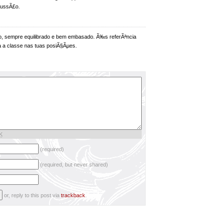
cussÃ£o.
o, sempre equilibrado e bem embasado. Ã‰s referÃªncia
a a classe nas tuas posiÃ§Ãµes.
K
(required)
(required, but never shared)
or, reply to this post via
trackback
.