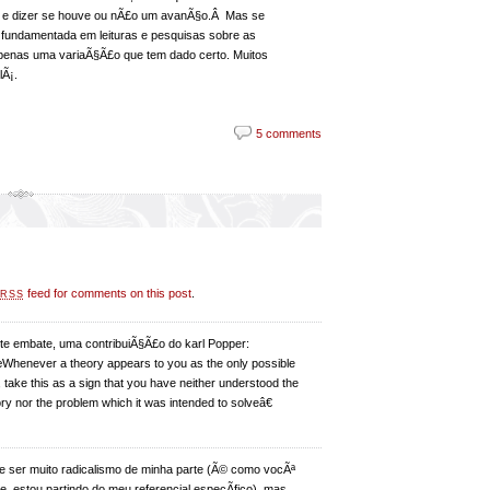
os e dizer se houve ou nÃ£o um avanÃ§o.Â Mas se
 fundamentada em leituras e pesquisas sobre as
enas uma variaÃ§Ã£o que tem dado certo. Muitos
lÃ¡.
5 comments
feed for comments on this post
.
RSS
te embate, uma contribuiÃ§Ã£o do karl Popper:
Whenever a theory appears to you as the only possible
 take this as a sign that you have neither understood the
ry nor the problem which it was intended to solveâ€
e ser muito radicalismo de minha parte (Ã© como vocÃª
e, estou partindo do meu referencial especÃ­fico), mas