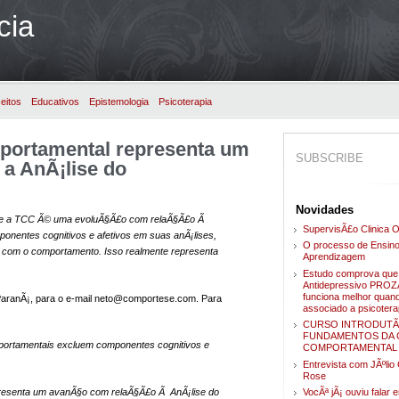
cia
eitos
Educativos
Epistemologia
Psicoterapia
mportamental representa um
SUBSCRIBE
a AnÃ¡lise do
Novidades
que a TCC Ã© uma evoluÃ§Ã£o com relaÃ§Ã£o Ã
SupervisÃ£o Clinica O
onentes cognitivos e afetivos em suas anÃ¡lises,
O processo de Ensino
 com o comportamento. Isso realmente representa
Aprendizagem
Estudo comprova que
Antidepressivo PRO
funciona melhor quan
o ParanÃ¡, para o e-mail neto@comportese.com. Para
associado a psicotera
CURSO INTRODUTÃ
FUNDAMENTOS DA C
ortamentais excluem componentes cognitivos e
COMPORTAMENTAL
Entrevista com JÃºli
Rose
epresenta um avanÃ§o com relaÃ§Ã£o Ã AnÃ¡lise do
VocÃª jÃ¡ ouviu falar 