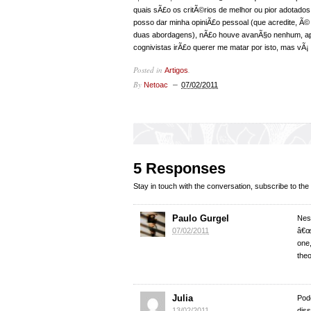
quais sÃ£o os critÃ©rios de melhor ou pior adotad
posso dar minha opiniÃ£o pessoal (que acredite, Ã©
duas abordagens), nÃ£o houve avanÃ§o nenhum, ap
cognivistas irÃ£o querer me matar por isto, mas vÃ¡ 
Posted in
.
Artigos
By
Netoac
07/02/2011
5 Responses
Stay in touch with the conversation, subscribe to the
Paulo Gurgel
Nes
07/02/2011
â€œ
one,
theo
Julia
Pod
13/02/2011
diss