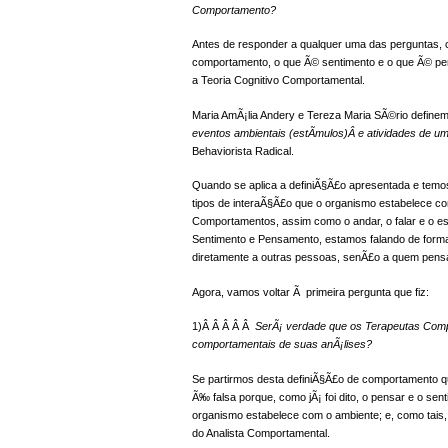
Comportamento?
Antes de responder a qualquer uma das perguntas,
comportamento, o que Ã© sentimento e o que Ã© pe
a Teoria Cognitivo Comportamental.
Maria AmÃ¡lia Andery e Tereza Maria SÃ©rio defin
eventos ambientais (estÃ­mulos)Â e atividades de u
Behaviorista Radical.
Quando se aplica a definiÃ§Ã£o apresentada e temo
tipos de interaÃ§Ã£o que o organismo estabelece co
Comportamentos, assim como o andar, o falar e o es
Sentimento e Pensamento, estamos falando de form
diretamente a outras pessoas, senÃ£o a quem pensa
Agora, vamos voltar Ã primeira pergunta que fiz:
1)Â Â Â Â Â
SerÃ¡ verdade que os Terapeutas Comp
comportamentais de suas anÃ¡lises?
Se partirmos desta definiÃ§Ã£o de comportamento q
Ã‰ falsa porque, como jÃ¡ foi dito, o pensar e o se
organismo estabelece com o ambiente; e, como tais
do Analista Comportamental.