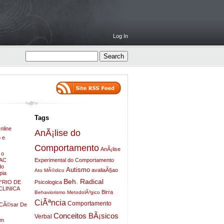
Log In
Tags
nline
AnÃ¡lise do
 e
Comportamento
AnÃ¡lise
 o
ZAC
Experimental do Comportamento
do
Autismo
avaliaÃ§ao
Ato MÃ©dico
pia
Beh. Radical
Psicologica
“RIO DE
LINICA
Birra
Behaviorismo MetodolÃ³gico
CiÃªncia
Comportamento
o CÃ©sar De
Conceitos BÃ¡sicos
Verbal
em