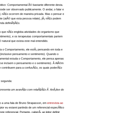
tivo- Comportamental Ã© bastante diferente desta.
de ser observado publicamente. O andar, o falar e
l, nÃ£o ocorrem de maneira privada. Mas o pensar e
nte (atÃ© que esta pessoa relate), jÃ¡ nÃ£o podem
da definiÃ§Ã£o.
 que nÃ£o engloba atividades do organismo que
entimento), e os terapeutas comportamentais partem
 natural que exista este mal entendido.
da o Comportamento, ele estÃ¡ pensando em toda e
(inclusive pensamento e sentimento). Quando o
rtamental estuda o Comportamento, ele pensa apenas
 se incluem o pensamento e o sentimento). Â AlÃ©m
ue contribuem para a confusÃ£o, os quais poderÃ£o
a segunda:
epresenta um avanÃ§o com relaÃ§Ã£o Ã AnÃ¡lise do
o a uma fala de Bruno Strapasson, em
entrevista ao
ior eu estarei partindo de um referencial especÃ­fico
e referencial. Portanto, caberÃ¡ ao leitor definir