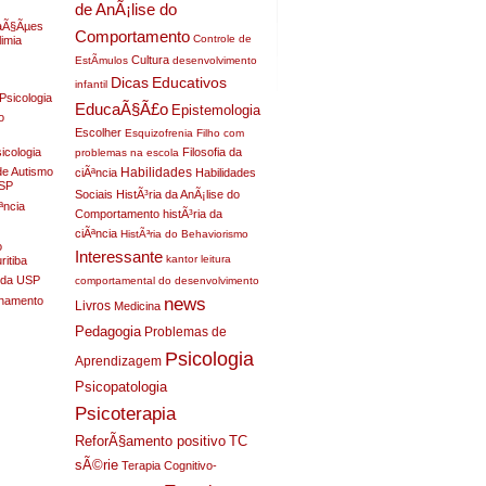
de AnÃ¡lise do
raÃ§Ãµes
Comportamento
Controle de
limia
Cultura
EstÃ­mulos
desenvolvimento
Dicas
Educativos
infantil
Psicologia
EducaÃ§Ã£o
Epistemologia
o
Escolher
Esquizofrenia
Filho com
sicologia
Filosofia da
problemas na escola
Habilidades
de Autismo
ciÃªncia
Habilidades
USP
Sociais
HistÃ³ria da AnÃ¡lise do
ªncia
Comportamento
histÃ³ria da
ciÃªncia
HistÃ³ria do Behaviorismo
o
Interessante
kantor
leitura
itiba
a da USP
comportamental do desenvolvimento
nhamento
news
Livros
Medicina
Pedagogia
Problemas de
Psicologia
Aprendizagem
Psicopatologia
Psicoterapia
ReforÃ§amento positivo
TC
sÃ©rie
Terapia Cognitivo-