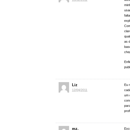
min
usam
fal
expl
Com
cla
qual
as 
bas
cheg
Enf
pub
Liz
Eu n
12/04/2011
cad
um 
cons
par
prof
mz.
Exc